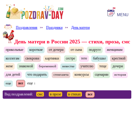
MENU
Поздравления
⤐
Праздники
⤐
День матери
День матери в России 2025 — стихи, проза, смс
прикольные
короткие
от дочери
от сына
подруге
женщинам
коллегам
свекрови
картинки
сестре
тете
бабушке
крестной
жене
знакомой
учителю
теще
дочери
беременной
невестке
для детей
что подарить
конкурсы
сценарии
стенгазета
история
все
еще ↓
еще
Вид поздравлений:
смс
в прозе
в стихах
все