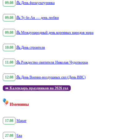
09.08
💁
День физкультурника
09.08
💁
Ту бе-Ав — день любви
09.08
💁
Международный день коренных народов мира
10.08
💁
День строителя
11.08
💁
Рождество святителя Николая Чудотворца
12.08
💁
День Военно-воздушных сил (День ВВС)
➡️
Календарь праздников на 2026 год
Именины
17.08
Марат
27.08
Ева