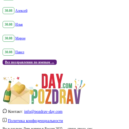
30.08
Алексей
30.08
Илья
30.08
Мирон
30.08
Павел
Все поздравления по именам →
Контакт:
info@pozdrav-day.com
Политика конфиденциальности
Вы в разделе:
День матери в России 2025 — стихи, проза, смс