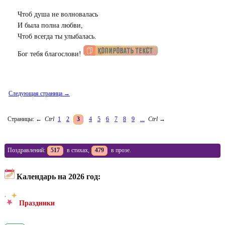
Чтоб душа не волновалась
И была полна любви,
Чтоб всегда ты улыбалась.
Бог тебя благослови!
Следующая страница →
Страницы:
←
Ctrl
1
2
3
4
5
6
7
8
9
...
Ctrl
→
Поздравлений:
517
в стихах,
479
в прозе.
Календарь на 2026 год:
Праздники