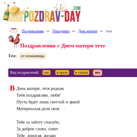
Поздравления
⤐
Праздники
⤐
День матери
⤐
тете
Поздравления с Днем матери тете
Тете:
от племянницы
Вид поздравлений:
смс
в прозе
в стихах
все
В
День матери, тетя родная,
Тебя поздравляю, любя!
Пусть будет лишь светлой и яркой
Материнская доля твоя.
Тебе за заботу спасибо,
За доброе слово, совет.
Тебе, дорогая, желаю