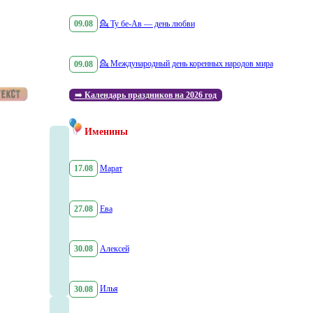
09.08
💁
Ту бе-Ав — день любви
09.08
💁
Международный день коренных народов мира
➡️
Календарь праздников на 2026 год
Именины
17.08
Марат
27.08
Ева
30.08
Алексей
30.08
Илья