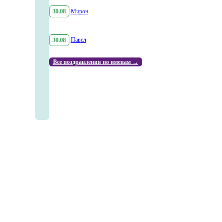
30.08
Мирон
30.08
Павел
Все поздравления по именам →