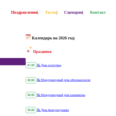
Поздравления
Тосты
Сценарии
Контакт
Календарь на 2026 год:
Праздники
07.08
💁
День холостяка
08.08
💁
Международный день офтальмологии
08.08
💁
Международный день альпинизма
09.08
💁
День физкультурника