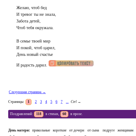
Желаю, чтоб бед
И тревог ты не знала,
Забота детей,
Чтоб тебя окружала.
В семье твоей мир
И покой, чтоб царил,
День новый счастье
И радость дарил.
Следующая страница →
Страницы:
1
2
3
4
5
6
7
...
Ctrl
→
Поздравлений:
118
в стихах,
60
в прозе.
День матери:
прикольные
короткие
от дочери
от сына
подруге
женщинам