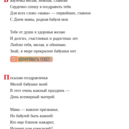
абулечка милая, нежная, славная!
Сердечно спешу я поздравить тебя.
Для всех слово «мама» — первейшее, главное.
С Днем мамы, родная бабуля моя.
Тебе от души я здоровья желаю
И долгих, счастливых и радостных лет.
Люблю тебя, милая, и обнимаю.
Знай, в мире прекраснее бабушки нет.
П
осылаю поздравленья
Милой бабушке моей
В этот очень важный праздник —
День всемирный матерей.
Мама — важное призванье,
Но бабулей быть важней:
Кто еще блинов нажарит,
Испечет нам кренделей?