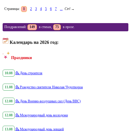
Страницы:
1
2
3
4
5
6
7
...
Ctrl
→
Поздравлений:
149
в стихах,
75
в прозе.
Календарь на 2026 год:
Праздники
10.08
💁
День строителя
11.08
💁
Рождество святителя Николая Чудотворца
12.08
💁
День Военно-воздушных сил (День ВВС)
12.08
💁
Международный день молодежи
13.08
💁
Международный день левшей