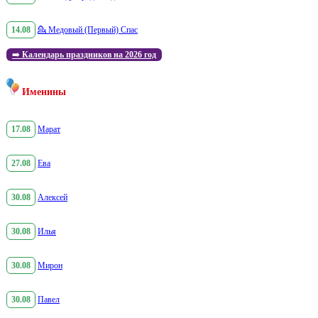
14.08
💁
Медовый (Первый) Спас
➡️
Календарь праздников на 2026 год
Именины
17.08
Марат
27.08
Ева
30.08
Алексей
30.08
Илья
30.08
Мирон
30.08
Павел