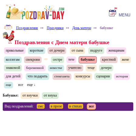
MENU
Поздравления
⤐
Праздники
⤐
День матери
⤐
бабушке
Поздравления с Днем матери бабушке
прикольные
короткие
от дочери
от сына
подруге
женщинам
коллегам
свекрови
сестре
тете
бабушке
крестной
жене
знакомой
учителю
теще
дочери
беременной
невестке
для детей
что подарить
конкурсы
сценарии
стенгазета
история
все
еще ↓
еще
Бабушке:
от внучки
от внука
Вид поздравлений:
смс
в прозе
в стихах
все