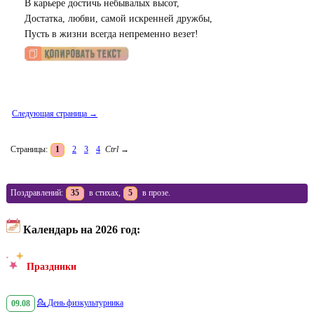
В карьере достичь небывалых высот,
Достатка, любви, самой искренней дружбы,
Пусть в жизни всегда непременно везет!
Следующая страница →
Страницы:
1
2
3
4
Ctrl
→
Поздравлений:
35
в стихах,
5
в прозе.
Календарь на 2026 год:
Праздники
09.08
💁
День физкультурника