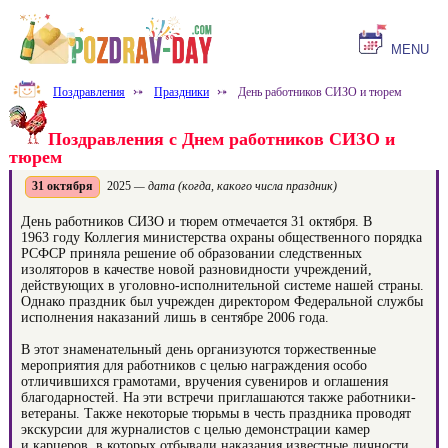
MENU
Поздравления
⤐
Праздники
⤐
День работников СИЗО и тюрем
Поздравления с Днем работников СИЗО и
тюрем
31 октября
2025
— дата (когда, какого числа праздник)
День работников СИЗО и тюрем отмечается 31 октября. В
1963 году Коллегия министерства охраны общественного порядка
РСФСР приняла решение об образовании следственных
изоляторов в качестве новой разновидности учреждений,
действующих в уголовно-исполнительной системе нашей страны.
Однако праздник был учрежден директором Федеральной службы
исполнения наказаний лишь в сентябре 2006 года.
В этот знаменательный день организуются торжественные
мероприятия для работников с целью награждения особо
отличившихся грамотами, вручения сувениров и оглашения
благодарностей. На эти встречи приглашаются также работники-
ветераны. Также некоторые тюрьмы в честь праздника проводят
экскурсии для журналистов с целью демонстрации камер
и карцеров, в которых отбывали наказания известные личности.