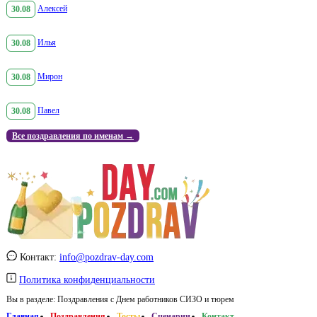
30.08
Алексей
30.08
Илья
30.08
Мирон
30.08
Павел
Все поздравления по именам →
Контакт:
info@pozdrav-day.com
Политика конфиденциальности
Вы в разделе:
Поздравления с Днем работников СИЗО и тюрем
Главная
Поздравления
Тосты
Сценарии
Контакт