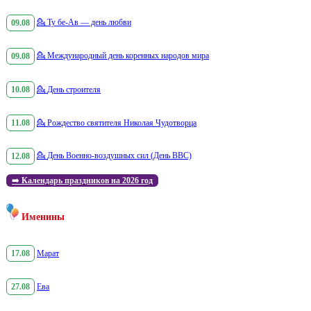
09.08
💁
Ту бе-Ав — день любви
09.08
💁
Международный день коренных народов мира
10.08
💁
День строителя
11.08
💁
Рождество святителя Николая Чудотворца
12.08
💁
День Военно-воздушных сил (День ВВС)
➡️
Календарь праздников на 2026 год
Именины
17.08
Марат
27.08
Ева