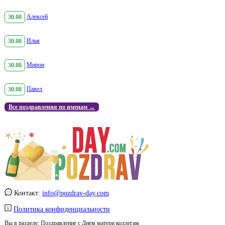
30.08
Алексей
30.08
Илья
30.08
Мирон
30.08
Павел
Все поздравления по именам →
Контакт:
info@pozdrav-day.com
Политика конфиденциальности
Вы в разделе:
Поздравление с Днем матери коллегам