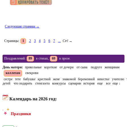
Следующая страница →
Страницы:
1
2
3
4
5
6
7
...
Ctrl
→
Поздравлений:
89
в стихах,
69
в прозе.
День матери:
прикольные
короткие
от дочери
от сына
подруге
женщинам
коллегам
свекрови
сестре
тете
бабушке
крестной
жене
знакомой
беременной
невестке
учителю
детей
что подарить
стенгазета
конкурсы
сценарии
история
еще
все
еще ↓
Календарь на 2026 год:
Праздники