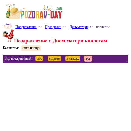
Поздравления
⤐
Праздники
⤐
День матери
⤐
коллегам
Поздравление с Днем матери коллегам
Коллегам:
начальнице
Вид поздравлений:
смс
в прозе
в стихах
все