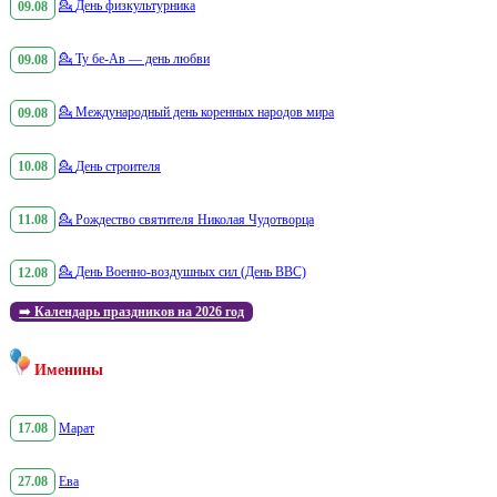
09.08
💁
День физкультурника
09.08
💁
Ту бе-Ав — день любви
09.08
💁
Международный день коренных народов мира
10.08
💁
День строителя
11.08
💁
Рождество святителя Николая Чудотворца
12.08
💁
День Военно-воздушных сил (День ВВС)
➡️
Календарь праздников на 2026 год
Именины
17.08
Марат
27.08
Ева