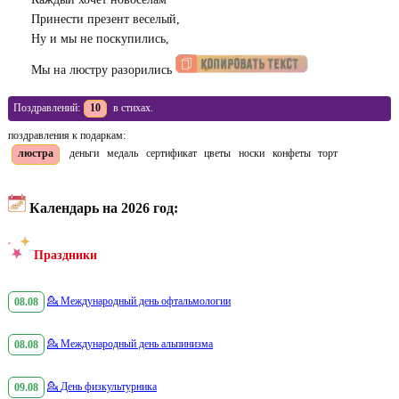
Принести презент веселый,
Ну и мы не поскупились,
Мы на люстру разорились
Поздравлений:
10
в стихах.
поздравления к подаркам:
люстра
деньги
медаль
сертификат
цветы
носки
конфеты
торт
Календарь на 2026 год:
Праздники
08.08
💁
Международный день офтальмологии
08.08
💁
Международный день альпинизма
09.08
💁
День физкультурника