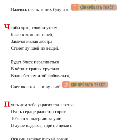
Надеюсь очень, в них буду и я.
Ч
тобы ярко, словно утром,
Было в комнате твоей,
Замечательная люстра
Станет лучшей из вещей.
Будет блеск переливаться
В чётких гранях хрусталя.
Волшебством чтоб любоваться,
Свет включи — и ву-а-ля!
П
усть дом тебе украсит эта люстра,
Пусть сердце радостно горит.
Тебя-то я подергаю за уши,
В душе надеюсь, горе не щемит.
Огнями засияет пускай домик,