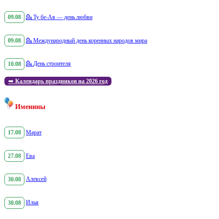
09.08
💁
Ту бе-Ав — день любви
09.08
💁
Международный день коренных народов мира
10.08
💁
День строителя
➡️
Календарь праздников на 2026 год
Именины
17.08
Марат
27.08
Ева
30.08
Алексей
30.08
Илья