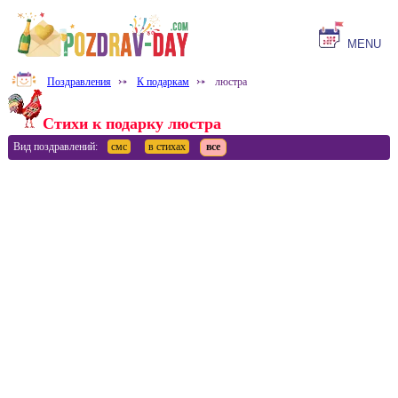
MENU
Поздравления
⤐
К подаркам
⤐
люстра
Стихи к подарку люстра
Вид поздравлений:
смс
в стихах
все