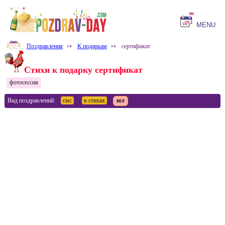
MENU
Поздравления
⤐
К подаркам
⤐
сертификат
Стихи к подарку сертификат
фотосессия
Вид поздравлений:
смс
в стихах
все