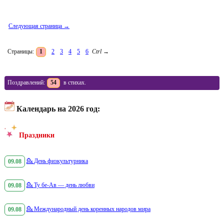
Следующая страница →
Страницы:
1
2
3
4
5
6
Ctrl
→
Поздравлений:
54
в стихах.
Календарь на 2026 год:
Праздники
09.08
💁
День физкультурника
09.08
💁
Ту бе-Ав — день любви
09.08
💁
Международный день коренных народов мира