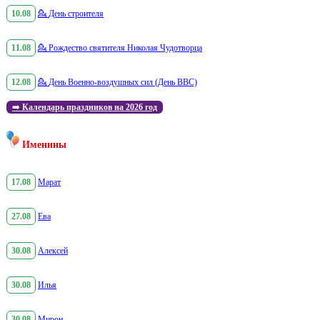
10.08
💁
День строителя
11.08
💁
Рождество святителя Николая Чудотворца
12.08
💁
День Военно-воздушных сил (День ВВС)
➡️
Календарь праздников на 2026 год
Именины
17.08
Марат
27.08
Ева
30.08
Алексей
30.08
Илья
30.08
Мирон