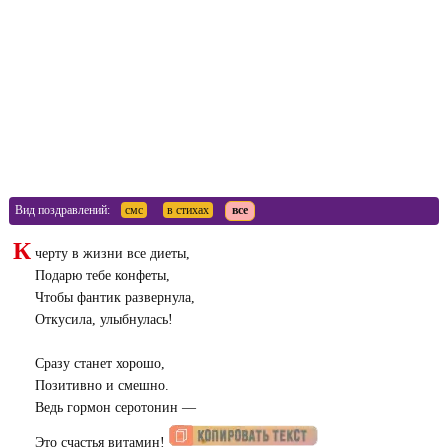
Вид поздравлений:
смс
в стихах
все
К
черту в жизни все диеты,
Подарю тебе конфеты,
Чтобы фантик развернула,
Откусила, улыбнулась!
Сразу станет хорошо,
Позитивно и смешно.
Ведь гормон серотонин —
Это счастья витамин!