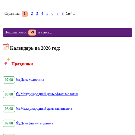
Страницы:
1
2
3
4
5
6
7
8
Ctrl
→
Поздравлений:
79
в стихах.
Календарь на 2026 год:
Праздники
07.08
💁
День холостяка
08.08
💁
Международный день офтальмологии
08.08
💁
Международный день альпинизма
09.08
💁
День физкультурника