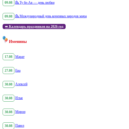
09.08
💁
Ту бе-Ав — день любви
09.08
💁
Международный день коренных народов мира
➡️
Календарь праздников на 2026 год
Именины
17.08
Марат
27.08
Ева
30.08
Алексей
30.08
Илья
30.08
Мирон
30.08
Павел