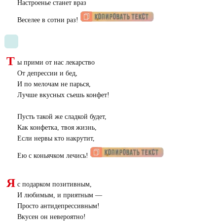
Настроенье станет враз
Веселее в сотни раз!
Т
ы прими от нас лекарство
От депрессии и бед,
И по мелочам не парься,
Лучше вкусных съешь конфет!
Пусть такой же сладкой будет,
Как конфетка, твоя жизнь,
Если нервы кто накрутит,
Ею с коньячком лечись!
Я
с подарком позитивным,
И любимым, и приятным —
Просто антидепрессивным!
Вкусен он невероятно!