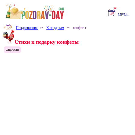
MENU
Поздравления
⤐
К подаркам
⤐
конфеты
Стихи к подарку конфеты
сладости