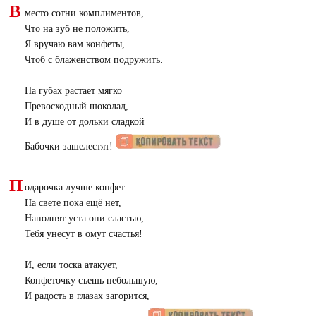
В
место сотни комплиментов,
Что на зуб не положить,
Я вручаю вам конфеты,
Чтоб с блаженством подружить.
На губах растает мягко
Превосходный шоколад,
И в душе от дольки сладкой
Бабочки зашелестят!
П
одарочка лучше конфет
На свете пока ещё нет,
Наполнят уста они сластью,
Тебя унесут в омут счастья!
И, если тоска атакует,
Конфеточку съешь небольшую,
И радость в глазах загорится,