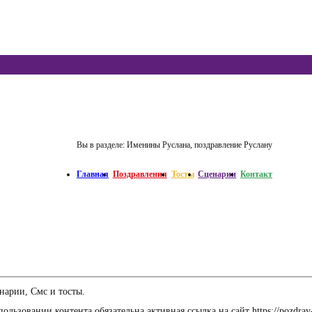
Вы в разделе:
Именины Руслана, поздравление Руслану
Главная
Поздравления
Тосты
Сценарии
Контакт
нарии, Смс и тосты.
льзовании контента обязательна активная ссылка на сайт https://pozdrav