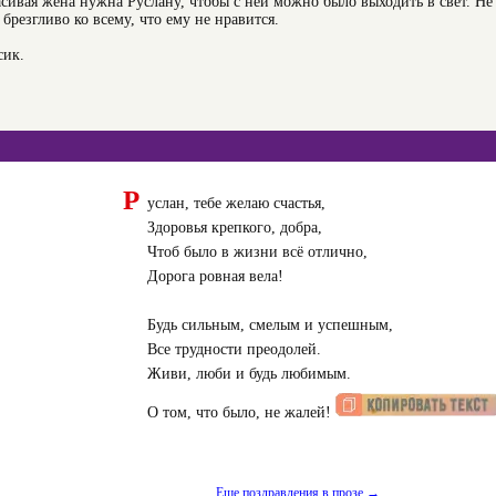
асивая жена нужна Руслану, чтобы с ней можно было выходить в свет. Не 
брезгливо ко всему, что ему не нравится.
сик.
Р
услан, тебе желаю счастья,
Здоровья крепкого, добра,
Чтоб было в жизни всё отлично,
Дорога ровная вела!
Будь сильным, смелым и успешным,
Все трудности преодолей.
Живи, люби и будь любимым.
О том, что было, не жалей!
Еще поздравления в прозе →