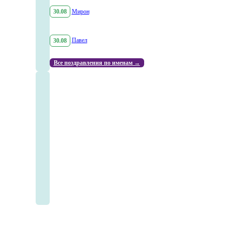
30.08
Мирон
30.08
Павел
Все поздравления по именам →