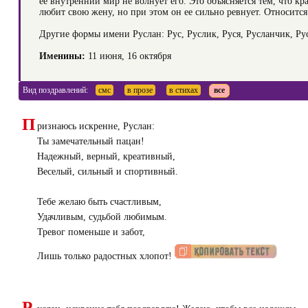
ее внутренний мир не волнует его. Это объясняется тем, что кр
любит свою жену, но при этом он ее сильно ревнует. Относится 
Другие формы имени Руслан: Рус, Руслик, Руся, Русланчик, Ру
Именины:
11 июня, 16 октября
Вид поздравлений:
смс
в прозе
в стихах
все
П
ризнаюсь искренне, Руслан:
Ты замечательный пацан!
Надежный, верный, креативный,
Веселый, сильный и спортивный.
Тебе желаю быть счастливым,
Удачливым, судьбой любимым.
Тревог поменьше и забот,
Лишь только радостных хлопот!
Р