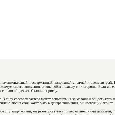
 Он эмоциональный, несдержанный, капризный упрямый и очень хитрый. 
аксимум своего внимания, очень любит похвалу с их стороны. Если же е
т сильно обидеться. Склонен к риску.
 В силу своего характера может вспылить из-за мелочи и обидеть кого-л
сильно любит себя, хочет быть в центре внимания, он настоящий эгоист.
бе спутницу жизни, он руководствуется только ее внешними данными, т