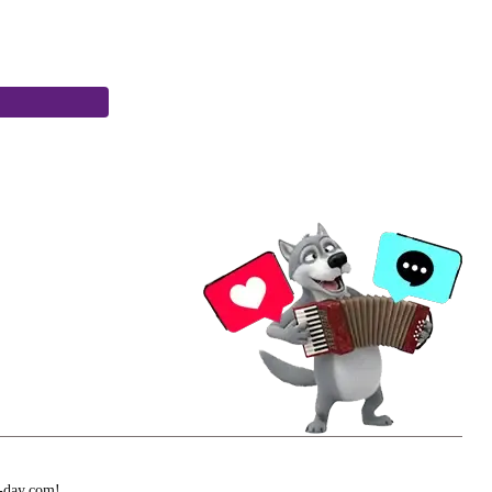
-day.com!