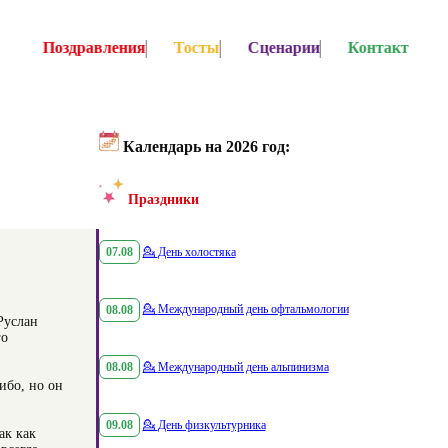
Поздравления
Тосты
Сценарии
Контакт
Календарь на 2026 год:
Праздники
07.08
💁
День холостяка
08.08
💁
Международный день офтальмологии
Руслан
го
08.08
💁
Международный день альпинизма
ибо, но он
09.08
💁
День физкультурника
ак как