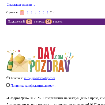
Следующая страница →
Страницы:
1
2
3
4
5
6
7
Ctrl
→
Поздравлений:
63
в стихах,
20
в прозе.
Контакт:
info@pozdrav-day.com
Политика конфиденциальности
«
ПоздравДень
» © 2026 :
Поздравления на каждый день в прозе, сце
Авторские права на материалы - копирование запрещено! 🚨 При испо