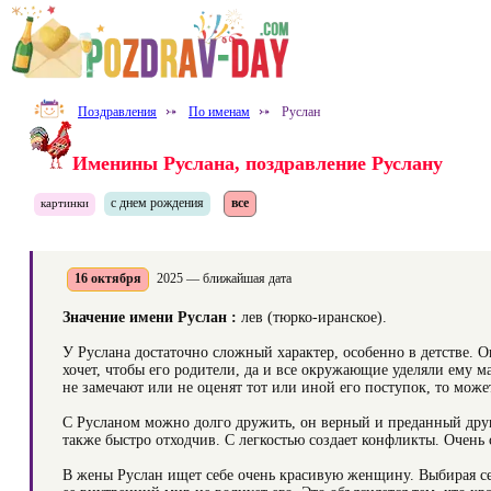
Поздравления
⤐
По именам
⤐
Руслан
Именины Руслана, поздравление Руслану
с днем рождения
все
картинки
16 октября
2025 — ближайшая дата
Значение имени Руслан :
лев (тюрко-иранское).
У Руслана достаточно сложный характер, особенно в детстве.
хочет, чтобы его родители, да и все окружающие уделяли ему м
не замечают или не оценят тот или иной его поступок, то може
С Русланом можно долго дружить, он верный и преданный друг.
также быстро отходчив. С легкостью создает конфликты. Очень 
В жены Руслан ищет себе очень красивую женщину. Выбирая се