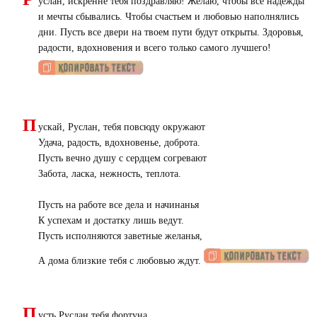
услан, искренне тебя поздравляю! Желаю, чтобы все надежды
и мечты сбывались. Чтобы счастьем и любовью наполнялись
дни. Пусть все двери на твоем пути будут открыты. Здоровья,
радости, вдохновения и всего только самого лучшего!
П
ускай, Руслан, тебя повсюду окружают
Удача, радость, вдохновенье, доброта.
Пусть вечно душу с сердцем согревают
Забота, ласка, нежность, теплота.
Пусть на работе все дела и начинанья
К успехам и достатку лишь ведут.
Пусть исполняются заветные желанья,
А дома близкие тебя с любовью ждут.
П
усть Руслан тебя фортуна