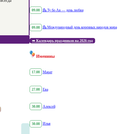
всегда
09.08
💁
Ту бе-Ав — день любви
09.08
💁
Международный день коренных народов мира
➡️
Календарь праздников на 2026 год
Именины
17.08
Марат
27.08
Ева
30.08
Алексей
30.08
Илья