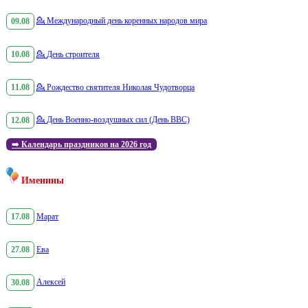
09.08
💁
Международный день коренных народов мира
10.08
💁
День строителя
11.08
💁
Рождество святителя Николая Чудотворца
12.08
💁
День Военно-воздушных сил (День ВВС)
➡️
Календарь праздников на 2026 год
Именины
17.08
Марат
27.08
Ева
30.08
Алексей