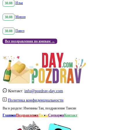
30.08
Илья
30.08
Мирон
30.08
Павел
Все поздравления по именам →
Контакт:
info@pozdrav-day.com
Политика конфиденциальности
Вы в разделе:
Именины Таи, поздравление Таисии
Главная
Поздравления
Тосты
Сценарии
Контакт