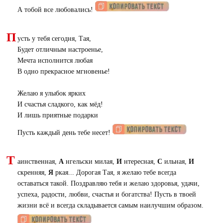
А тобой все любовались!
П
усть у тебя сегодня, Тая,
Будет отличным настроенье,
Мечта исполнится любая
В одно прекрасное мгновенье!
Желаю я улыбок ярких
И счастья сладкого, как мёд!
И лишь приятные подарки
Пусть каждый день тебе несет!
Т
аинственная,
А
нгельски милая,
И
нтересная,
С
ильная,
И
скренняя,
Я
ркая... Дорогая Тая, я желаю тебе всегда
оставаться такой. Поздравляю тебя и желаю здоровья, удачи,
успеха, радости, любви, счастья и богатства! Пусть в твоей
жизни всё и всегда складывается самым наилучшим образом.