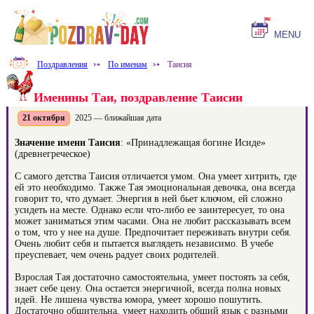
MENU
Поздравления
⤐
По именам
⤐
Таисия
Именины Таи, поздравление Таисии
21 октября
2025 — ближайшая дата
Значение имени Таисия
: «Принадлежащая богине Исиде»
(древнегреческое)
С самого детства Таисия отличается умом. Она умеет хитрить, где
ей это необходимо. Также Тая эмоциональная девочка, она всегда
говорит то, что думает. Энергия в ней бьет ключом, ей сложно
усидеть на месте. Однако если что-либо ее заинтересует, то она
может заниматься этим часами. Она не любит рассказывать всем
о том, что у нее на душе. Предпочитает переживать внутри себя.
Очень любит себя и пытается выглядеть независимо. В учебе
преуспевает, чем очень радует своих родителей.
Взрослая Тая достаточно самостоятельна, умеет постоять за себя,
знает себе цену. Она остается энергичной, всегда полна новых
идей. Не лишена чувства юмора, умеет хорошо пошутить.
Достаточно общительна, умеет находить общий язык с разными