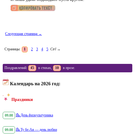
Следующая страница →
Страницы:
1
2
3
4
5
Ctrl
→
Поздравлений:
45
в стихах,
10
в прозе.
Календарь на 2026 год:
Праздники
09.08
💁
День физкультурника
09.08
💁
Ту бе-Ав — день любви