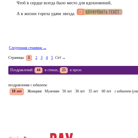
Чтоб в сердце всегда было место для вдохновений,
А в жизни горела удачи звезда.
Следующая страница →
Страницы:
1
2
3
4
5
Ctrl
→
Поздравлений:
44
в стихах,
25
в прозе.
поздравления с юбилеем:
18 лет
Женщине
Мужчине
50 лет
30 лет
35 лет
60 лет
с юбилеем (ун