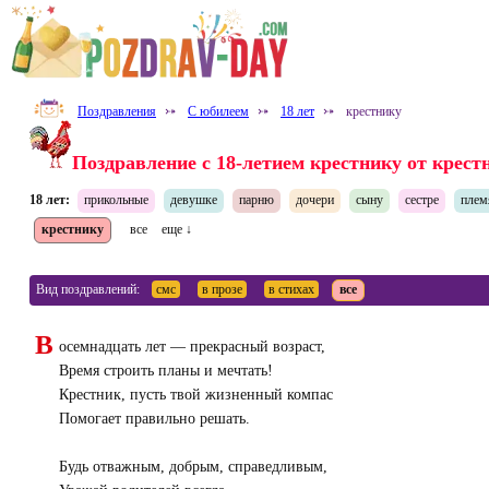
Поздравления
⤐
С юбилеем
⤐
18 лет
⤐
крестнику
Поздравление с 18-летием крестнику от крест
18 лет:
прикольные
девушке
парню
дочери
сыну
сестре
плем
крестнику
все
еще ↓
Вид поздравлений:
смс
в прозе
в стихах
все
В
осемнадцать лет — прекрасный возраст,
Время строить планы и мечтать!
Крестник, пусть твой жизненный компас
Помогает правильно решать.
Будь отважным, добрым, справедливым,