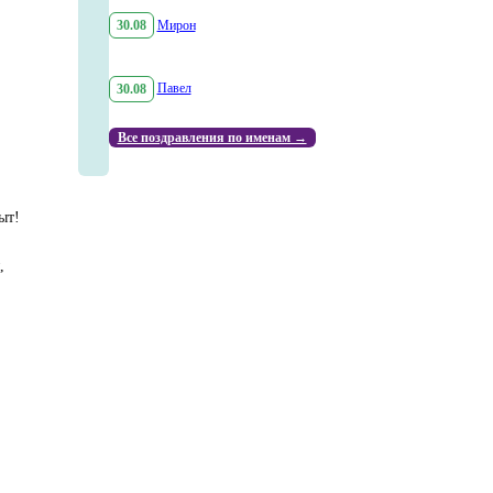
30.08
Мирон
30.08
Павел
Все поздравления по именам →
ыт!
,