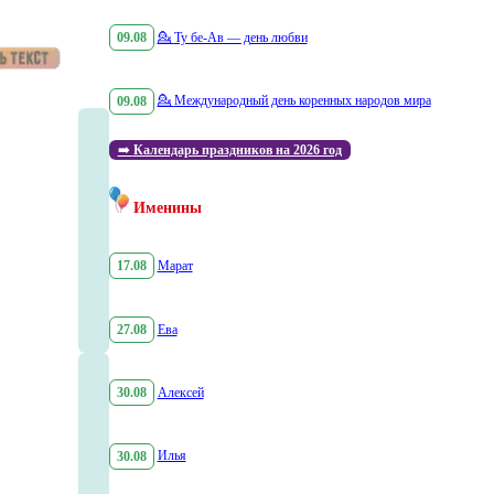
09.08
💁
Ту бе-Ав — день любви
09.08
💁
Международный день коренных народов мира
➡️
Календарь праздников на 2026 год
Именины
17.08
Марат
27.08
Ева
30.08
Алексей
30.08
Илья