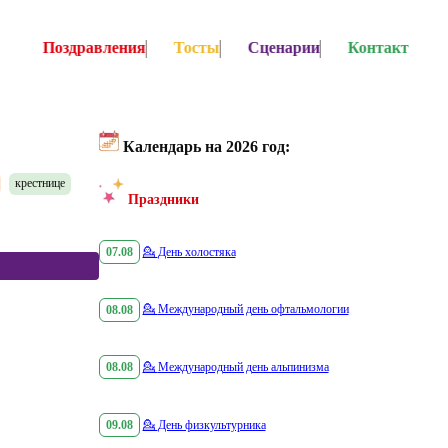
Поздравления
Тосты
Сценарии
Контакт
Календарь на 2026 год:
крестнице
Праздники
07.08
💁
День холостяка
08.08
💁
Международный день офтальмологии
08.08
💁
Международный день альпинизма
09.08
💁
День физкультурника