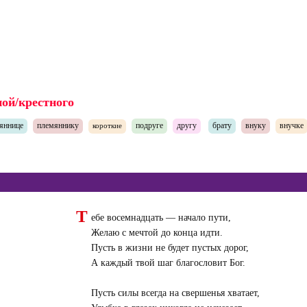
ной/крестного
яннице
племяннику
подруге
другу
брату
внуку
внучке
короткие
Т
ебе восемнадцать — начало пути,
Желаю с мечтой до конца идти.
Пусть в жизни не будет пустых дорог,
А каждый твой шаг благословит Бог.
Пусть силы всегда на свершенья хватает,