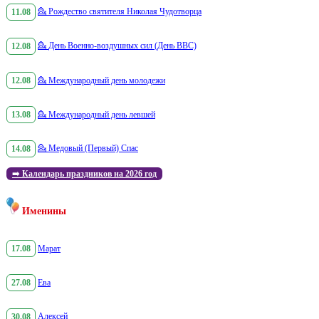
11.08
💁
Рождество святителя Николая Чудотворца
12.08
💁
День Военно-воздушных сил (День ВВС)
12.08
💁
Международный день молодежи
13.08
💁
Международный день левшей
14.08
💁
Медовый (Первый) Спас
➡️
Календарь праздников на 2026 год
Именины
17.08
Марат
27.08
Ева
30.08
Алексей