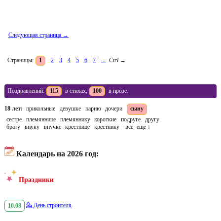
Следующая страница →
Страницы:
1
2
3
4
5
6
7
...
Ctrl
→
Поздравлений:
115
в стихах,
100
в прозе.
18 лет:
прикольные
девушке
парню
дочери
сыну
сестре
племяннице
племяннику
короткие
подруге
другу
брату
внуку
внучке
крестнице
крестнику
все
еще ↓
Календарь на 2026 год:
Праздники
10.08
💁
День строителя