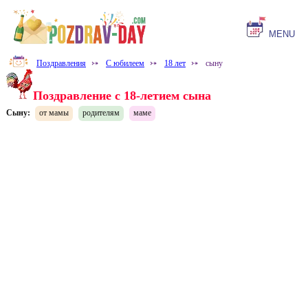
MENU
Поздравления
⤐
С юбилеем
⤐
18 лет
⤐
сыну
Поздравление с 18-летием сына
Сыну:
от мамы
родителям
маме