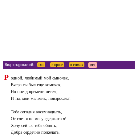
Вид поздравлений:
смс
в прозе
в стихах
все
Р
одной, любимый мой сыночек,
Вчера ты был еще комочек,
Но поезд времени летел,
И ты, мой мальчик, повзрослел!
Тебе сегодня восемнадцать,
От слез я не могу сдержаться!
Хочу сейчас тебя обнять,
Добра сердечно пожелать.