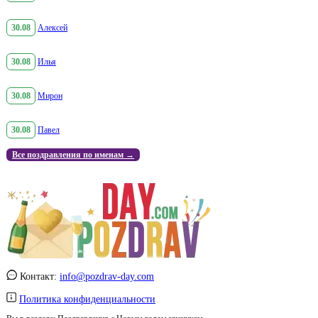
30.08
Алексей
30.08
Илья
30.08
Мирон
30.08
Павел
Все поздравления по именам →
Контакт:
info@pozdrav-day.com
Политика конфиденциальности