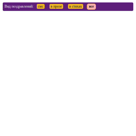
Вид поздравлений:
смс
в прозе
в стихах
все