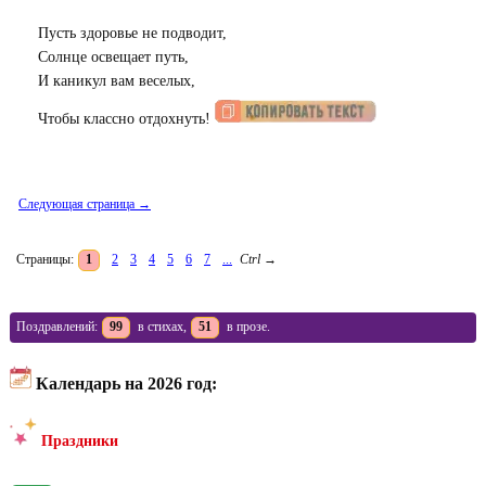
Пусть здоровье не подводит,
Солнце освещает путь,
И каникул вам веселых,
Чтобы классно отдохнуть!
Следующая страница →
Страницы:
1
2
3
4
5
6
7
...
Ctrl
→
Поздравлений:
99
в стихах,
51
в прозе.
Календарь на 2026 год:
Праздники