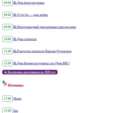
09.08
💁
День физкультурника
09.08
💁
Ту бе-Ав — день любви
09.08
💁
Международный день коренных народов мира
10.08
💁
День строителя
11.08
💁
Рождество святителя Николая Чудотворца
12.08
💁
День Военно-воздушных сил (День ВВС)
➡️
Календарь праздников на 2026 год
Именины
17.08
Марат
27.08
Ева