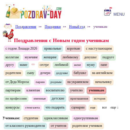
MENU
Поздравления
⤐
Праздники
⤐
Новый год
⤐
ученикам
Поздравления с Новым годом ученикам
с наступающим
с годом Лошади 2026
прикольные
короткие
коллегам
мужчине
женщине
любимому
девушке
подруге
другу
маме
сестре
любимой
мужу
папе
жене
родителям
сыну
дочери
бабушке
на английском
дедушке
от Деда Мороза
на украинском
начальнику
парню
родным
партнерам
клиентам
воспитателю
учителю
ученикам
детские
по профессиям
именные
приглашения
история
конкурсы
что подарить
сценарии
все
еще ↓
стенгазета
еще
Ученикам:
студентам
одноклассникам
одногруппникам
от классного руководителя
от учителя
родителям учеников