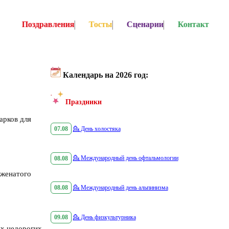
Поздравления
Тосты
Сценарии
Контакт
Календарь на 2026 год:
Праздники
арков для
07.08
💁
День холостяка
08.08
💁
Международный день офтальмологии
 женатого
08.08
💁
Международный день альпинизма
09.08
💁
День физкультурника
ых недорогих