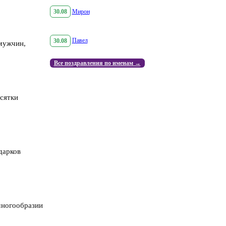
30.08
Мирон
30.08
Павел
мужчин,
Все поздравления по именам →
сятки
дарков
.
многообразии