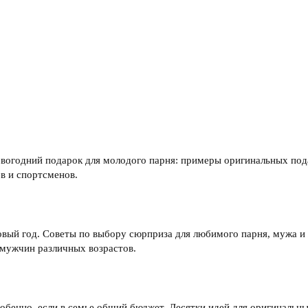
овогодний подарок для молодого парня: примеры оригинальных под
в и спортсменов.
вый год. Советы по выбору сюрприза для любимого парня, мужа и
 мужчин различных возрастов.
собенно, если в семье общий бюджет. Десятки идей для оригинальн