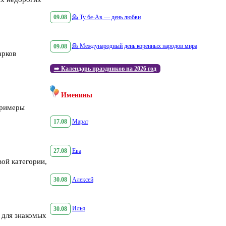
09.08
💁
Ту бе-Ав — день любви
09.08
💁
Международный день коренных народов мира
арков
➡️
Календарь праздников на 2026 год
Именины
примеры
17.08
Марат
27.08
Ева
ой категории,
30.08
Алексей
30.08
Илья
 для знакомых