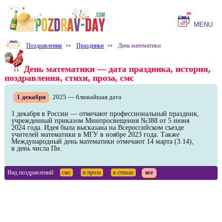
MENU
Поздравления
⤐
Праздники
⤐
День математики
День математики — дата праздника, история,
поздравления, стихи, проза, смс
1 декабря
2025 — ближайшая дата
1 декабря в России — отмечают профессиональный праздник,
учрежденный приказом Минпросвещения №388 от 5 июня
2024 года. Идея была высказана на Всероссийском съезде
учителей математики в МГУ в ноябре 2023 года. Также
Международный день математики отмечают 14 марта (3.14),
в день числа Пи.
Вид поздравлений:
смс
в прозе
в стихах
все