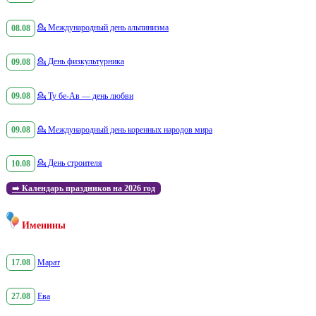
08.08
💁
Международный день альпинизма
09.08
💁
День физкультурника
09.08
💁
Ту бе-Ав — день любви
09.08
💁
Международный день коренных народов мира
10.08
💁
День строителя
➡️
Календарь праздников на 2026 год
Именины
17.08
Марат
27.08
Ева