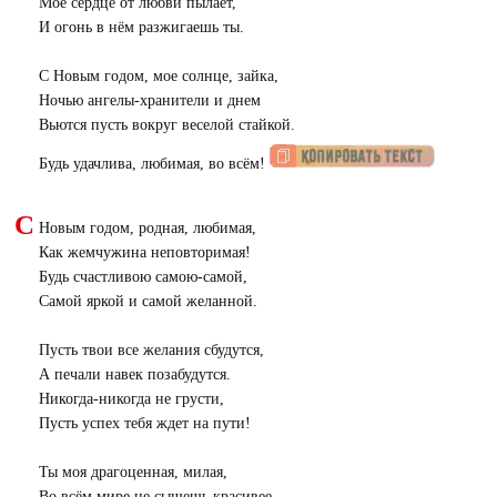
Мое сердце от любви пылает,
И огонь в нём разжигаешь ты.
С Новым годом, мое солнце, зайка,
Ночью ангелы-хранители и днем
Вьются пусть вокруг веселой стайкой.
Будь удачлива, любимая, во всём!
С
Новым годом, родная, любимая,
Как жемчужина неповторимая!
Будь счастливою самою-самой,
Самой яркой и самой желанной.
Пусть твои все желания сбудутся,
А печали навек позабудутся.
Никогда-никогда не грусти,
Пусть успех тебя ждет на пути!
Ты моя драгоценная, милая,
Во всём мире не сыщешь красивее.