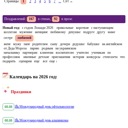
Страницы:
1
2
3
4
5
6
7
...
Ctrl
→
Поздравлений:
167
в стихах,
92
в прозе.
Новый год:
с годом Лошади 2026
прикольные
короткие
с наступающим
коллегам
мужчине
женщине
любимому
девушке
подруге
другу
маме
сестре
любимой
жене
мужу
папе
родителям
сыну
дочери
дедушке
бабушке
на английском
от Деда Мороза
парню
родным
на украинском
начальнику
партнерам
клиентам
воспитателю
учителю
ученикам
по
профессиям
именные
детские
приглашения
история
конкурсы
стенгазета
что
подарить
сценарии
еще
все
еще ↓
Календарь на 2026 год:
Праздники
08.08
💁
Международный день офтальмологии
08.08
💁
Международный день альпинизма