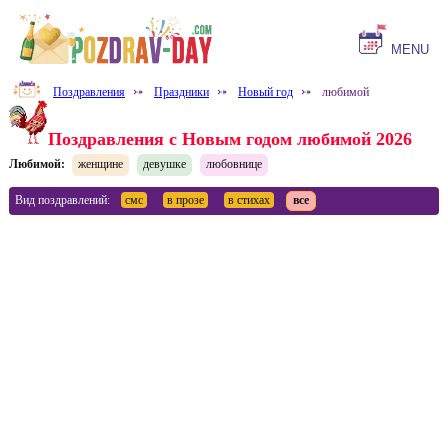
MENU
Поздравления
⤐
Праздники
⤐
Новый год
⤐
любимой
Поздравления с Новым годом любимой 2026
Любимой:
женщине
девушке
любовнице
Вид поздравлений:
смс
в прозе
в стихах
все