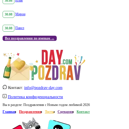
30.08
Илья
30.08
Мирон
30.08
Павел
Все поздравления по именам →
Контакт:
info@pozdrav-day.com
Политика конфиденциальности
Вы в разделе:
Поздравления с Новым годом любимой 2026
Главная
Поздравления
Тосты
Сценарии
Контакт