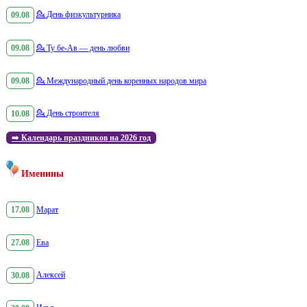
09.08
💁
День физкультурника
09.08
💁
Ту бе-Ав — день любви
09.08
💁
Международный день коренных народов мира
10.08
💁
День строителя
➡️
Календарь праздников на 2026 год
Именины
17.08
Марат
27.08
Ева
30.08
Алексей