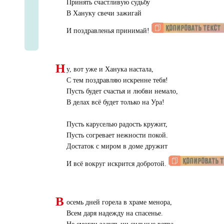
Принять счастливую судьбу
В Хануку свечи зажигай
И поздравленья принимай!
Н
у, вот уже и Ханука настала,
С тем поздравляю искренне тебя!
Пусть будет счастья и любви немало,
В делах всё будет только на Ура!
Пусть каруселью радость кружит,
Пусть согревает нежности покой.
Достаток с миром в доме дружит
И всё вокруг искрится добротой.
В
осемь дней горела в храме менора,
Всем даря надежду на спасенье.