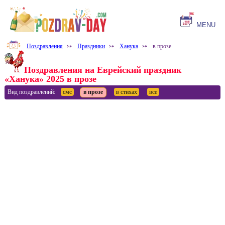
MENU
Поздравления
⤐
Праздники
⤐
Ханука
⤐
в прозе
Поздравления на Еврейский праздник
«Ханука» 2025 в прозе
Вид поздравлений:
смс
в прозе
в стихах
все