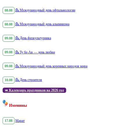
08.08
💁
Международный день офтальмологии
08.08
💁
Международный день альпинизма
09.08
💁
День физкультурника
09.08
💁
Ту бе-Ав — день любви
09.08
💁
Международный день коренных народов мира
10.08
💁
День строителя
➡️
Календарь праздников на 2026 год
Именины
17.08
Марат