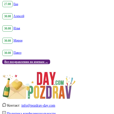
27.08
Ева
30.08
Алексей
30.08
Илья
30.08
Мирон
30.08
Павел
Все поздравления по именам →
Контакт:
info@pozdrav-day.com
Политика конфиденциальности