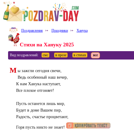
Поздравления
⤐
Праздники
⤐
Ханука
Стихи на Хануку 2025
Вид поздравлений:
смс
в прозе
в стихах
все
М
ы зажгли сегодня свечи,
Ведь особенный наш вечер,
К нам Ханука наступает,
Все плохое отгоняет!
Пусть останется лишь мир,
Будет в доме Вашем пир,
Радость, счастье процветают,
Горя пусть никто не знает!