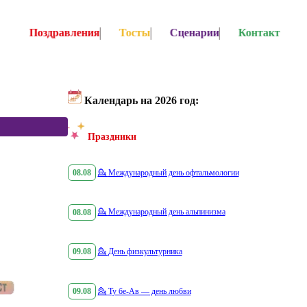
Поздравления
Тосты
Сценарии
Контакт
Календарь на 2026 год:
Праздники
08.08
💁
Международный день офтальмологии
08.08
💁
Международный день альпинизма
09.08
💁
День физкультурника
09.08
💁
Ту бе-Ав — день любви