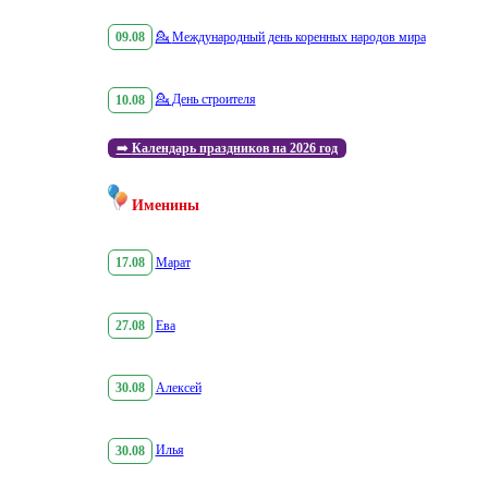
09.08
💁
Международный день коренных народов мира
10.08
💁
День строителя
➡️
Календарь праздников на 2026 год
Именины
17.08
Марат
27.08
Ева
30.08
Алексей
30.08
Илья