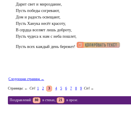
Дарит свет и мироздание,
Пусть победы согревают,
Дом и радость освещают,
Пусть Ханука несёт красоту,
В сердца вселяет лишь доброту,
Пусть чудеса к нам с неба пошлет,
Пусть всех каждый день бережет!
Следующая страница →
Страницы:
←
Ctrl
1
2
3
4
5
6
7
8
9
Ctrl
→
Поздравлений:
80
в стихах,
21
в прозе.