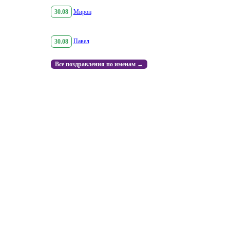
30.08
Мирон
30.08
Павел
Все поздравления по именам →