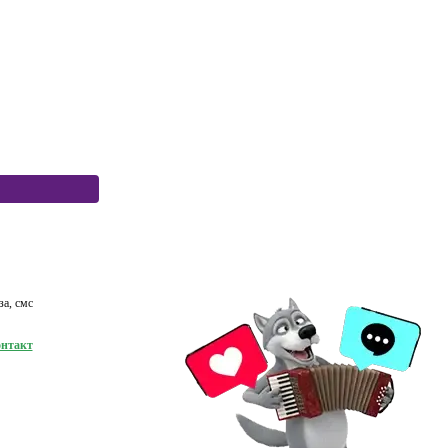
за, смс
нтакт