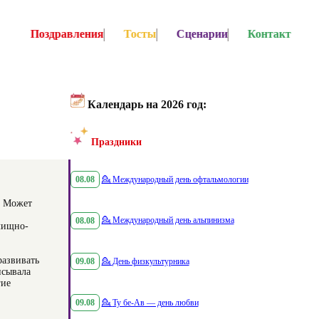
Поздравления
Тосты
Сценарии
Контакт
Календарь на 2026 год:
Праздники
08.08
💁
Международный день офтальмологии
. Может
08.08
💁
Международный день альпинизма
илищно-
развивать
09.08
💁
День физкультурника
исывала
гие
09.08
💁
Ту бе-Ав — день любви