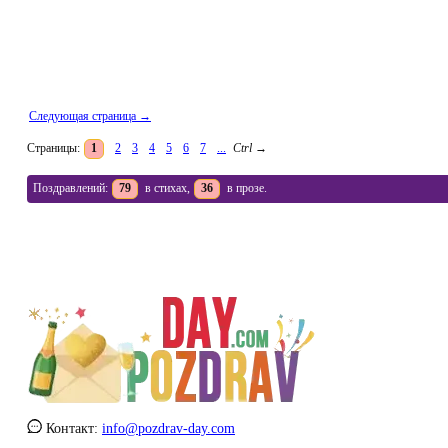
Следующая страница →
Страницы:
1
2
3
4
5
6
7
...
Ctrl
→
Поздравлений:
79
в стихах,
36
в прозе.
Контакт:
info@pozdrav-day.com