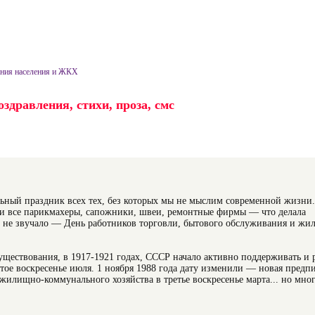
ания населения и ЖКХ
здравления, стихи, проза, смс
альный праздник всех тех, без которых мы не мыслим современной жизни
пали все парикмахеры, сапожники, швеи, ремонтные фирмы — что делала
то не звучало — День работников торговли, бытового обслуживания и ж
существования, в 1917-1921 годах, СССР начало активно поддерживать и 
ртое воскресенье июля. 1 ноября 1988 года дату изменили — новая предп
жилищно-коммунального хозяйства в третье воскресенье марта... но мно