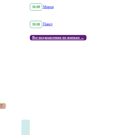
30.08
Мирон
30.08
Павел
Все поздравления по именам →