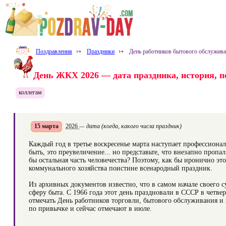
Поздравления
⤐
Праздники
⤐
День работников бытового обслужив
День ЖКХ 2026 — дата праздника, история, по
коллегам
15 марта
2026
— дата (когда, какого числа праздник)
Каждый год в третье воскресенье марта наступает профессион
быть, это преувеличение... но представьте, что внезапно про
бы остальная часть человечества? Поэтому, как бы иронично э
коммунального хозяйства поистине всенародный праздник.
Из архивных документов известно, что в самом начале своего 
сферу быта. С 1966 года этот день праздновали в СССР в четве
отмечать День работников торговли, бытового обслуживания и 
по привычке и сейчас отмечают в июле.