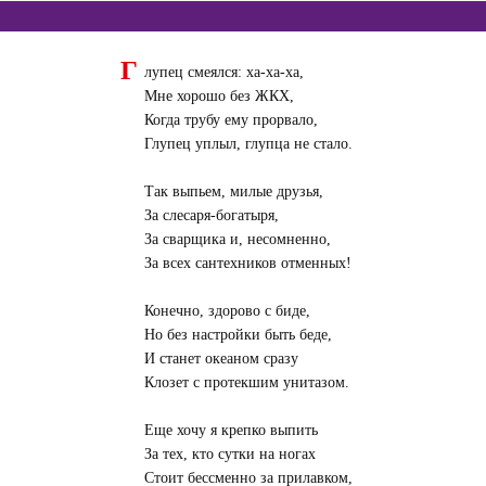
Г
лупец смеялся: ха-ха-ха,
Мне хорошо без ЖКХ,
Когда трубу ему прорвало,
Глупец уплыл, глупца не стало.
Так выпьем, милые друзья,
За слесаря-богатыря,
За сварщика и, несомненно,
За всех сантехников отменных!
Конечно, здорово с биде,
Но без настройки быть беде,
И станет океаном сразу
Клозет с протекшим унитазом.
Еще хочу я крепко выпить
За тех, кто сутки на ногах
Стоит бессменно за прилавком,