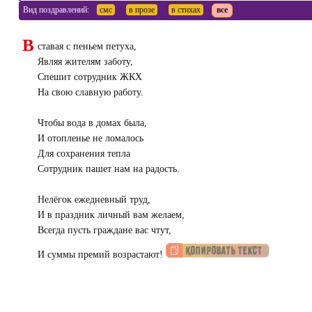
Вид поздравлений:
смс
в прозе
в стихах
все
В
ставая с пеньем петуха,
Являя жителям заботу,
Спешит сотрудник ЖКХ
На свою славную работу.
Чтобы вода в домах была,
И отопленье не ломалось
Для сохранения тепла
Сотрудник пашет нам на радость.
Нелёгок ежедневный труд,
И в праздник личный вам желаем,
Всегда пусть граждане вас чтут,
И суммы премий возрастают!