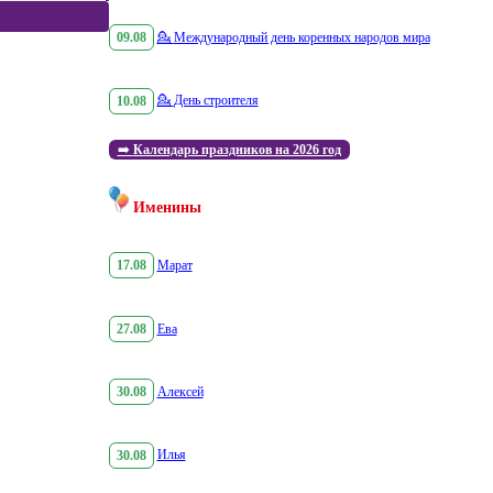
09.08
💁
Международный день коренных народов мира
10.08
💁
День строителя
➡️
Календарь праздников на 2026 год
Именины
17.08
Марат
27.08
Ева
30.08
Алексей
30.08
Илья