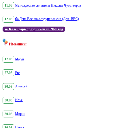
11.08
💁
Рождество святителя Николая Чудотворца
12.08
💁
День Военно-воздушных сил (День ВВС)
➡️
Календарь праздников на 2026 год
Именины
17.08
Марат
27.08
Ева
30.08
Алексей
30.08
Илья
30.08
Мирон
30.08
Павел