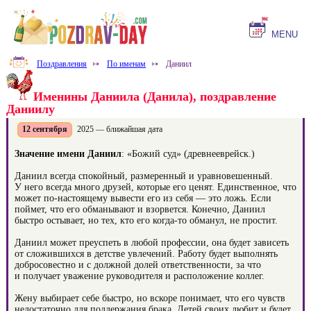
MENU
Поздравления
⤐
По именам
⤐
Даниил
Именины Даниила (Данила), поздравление
Даниилу
12 сентября
2025 — ближайшая дата
Значение имени Даниил
: «Божий суд» (древнееврейск.)
Даниил всегда спокойный, размеренный и уравновешенный.
У него всегда много друзей, которые его ценят. Единственное, что
может по-настоящему вывести его из себя — это ложь. Если
поймет, что его обманывают и взорвется. Конечно, Даниил
быстро остывает, но тех, кто его когда-то обманул, не простит.
Даниил может преуспеть в любой профессии, она будет зависеть
от сложившихся в детстве увлечений. Работу будет выполнять
добросовестно и с должной долей ответственности, за что
и получает уважение руководителя и расположение коллег.
Жену выбирает себе быстро, но вскоре понимает, что его чувств
недостаточно для поддержания брака. Детей своих любит и будет