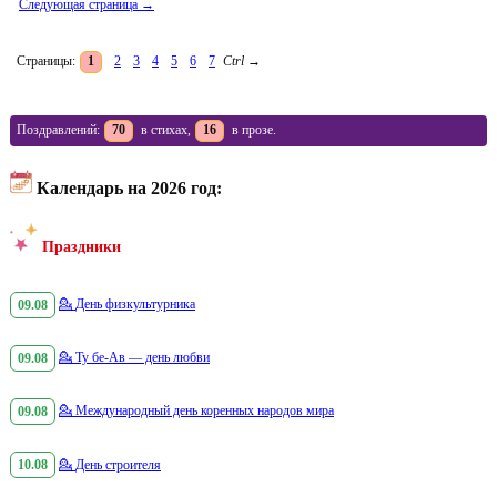
Следующая страница →
Страницы:
1
2
3
4
5
6
7
Ctrl
→
Поздравлений:
70
в стихах,
16
в прозе.
Календарь на 2026 год:
Праздники
09.08
💁
День физкультурника
09.08
💁
Ту бе-Ав — день любви
09.08
💁
Международный день коренных народов мира
10.08
💁
День строителя