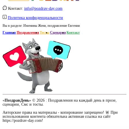
Контакт:
info@pozdrav-day.com
Политика конфиденциальности
Вы в разделе:
Именины Жени, поздравление Евгении
Главная
Поздравления
Тосты
Сценарии
Контакт
«
ПоздравДень
» © 2026 :
Поздравления на каждый день в прозе,
сценарии, Смс и тосты.
Авторские права на материалы - копирование запрещено! 🚨 При
использовании контента обязательна активная ссылка на сайт
https://pozdrav-day.com!
Сайт работает при содействии портала о доме -
md.org.ua
/ Заказать