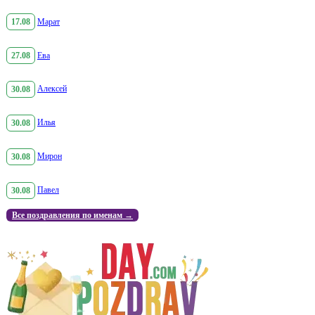
17.08
Марат
27.08
Ева
30.08
Алексей
30.08
Илья
30.08
Мирон
30.08
Павел
Все поздравления по именам →