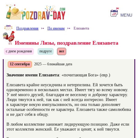
MENU
Поздравления
⤐
По именам
⤐
Елизавета
Именины Лизы, поздравление Елизавета
с днем рождения
подруге
все
12 сентября
2025 — ближайшая дата
Значение имени Елизавета
: «почитающая Бога» (евр.)
Елизавета крайне неусидчива и нетерпелива. Ей хочется быть
одновременно в нескольких местах. Имеет тягу ко всему новому.
У неё много друзей, благодаря ее веселому и доброму характеру.
Люди тянутся к ней, так как с ней всегда интересно. Имеет
в характере некую импульсивность, но она только дополняет
остальные особенности ее характера. Елизавета также самолюбива
и не даст себя в обиду.
В любом коллективе занимает лидирующую позицию. Даже если
этот коллектив женский. Ее уважают и ценят, к ней тянутся.