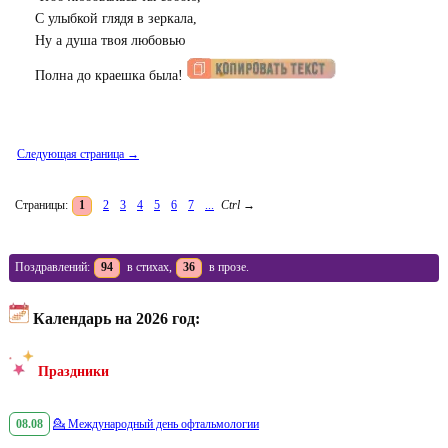
С улыбкой глядя в зеркала,
Ну а душа твоя любовью
Полна до краешка была!
Следующая страница →
Страницы:
1
2
3
4
5
6
7
...
Ctrl
→
Поздравлений:
94
в стихах,
36
в прозе.
Календарь на 2026 год:
Праздники
08.08
💁
Международный день офтальмологии