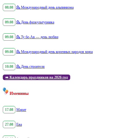
08.08
💁
Международный день альпинизма
09.08
💁
День физкультурника
09.08
💁
Ту бе-Ав — день любви
09.08
💁
Международный день коренных народов мира
10.08
💁
День строителя
➡️
Календарь праздников на 2026 год
Именины
17.08
Марат
27.08
Ева