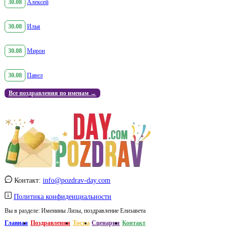
30.08
Алексей
30.08
Илья
30.08
Мирон
30.08
Павел
Все поздравления по именам →
Контакт:
info@pozdrav-day.com
Политика конфиденциальности
Вы в разделе:
Именины Лизы, поздравление Елизавета
Главная
Поздравления
Тосты
Сценарии
Контакт