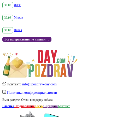
30.08
Илья
30.08
Мирон
30.08
Павел
Все поздравления по именам →
Контакт:
info@pozdrav-day.com
Политика конфиденциальности
Вы в разделе:
Стихи к подарку собака
Главная
Поздравления
Тосты
Сценарии
Контакт