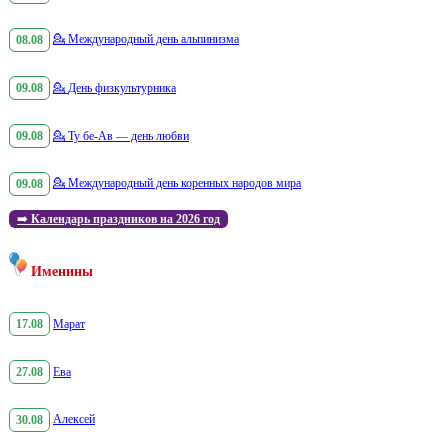
08.08
💁
Международный день альпинизма
09.08
💁
День физкультурника
09.08
💁
Ту бе-Ав — день любви
09.08
💁
Международный день коренных народов мира
➡️
Календарь праздников на 2026 год
Именины
17.08
Марат
27.08
Ева
30.08
Алексей