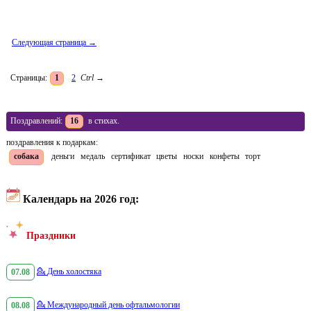
Следующая страница →
Страницы:
1
2
Ctrl
→
Поздравлений:
16
в стихах.
поздравления к подаркам:
собака
деньги
медаль
сертификат
цветы
носки
конфеты
торт
Календарь на 2026 год:
Праздники
07.08
💁
День холостяка
08.08
💁
Международный день офтальмологии