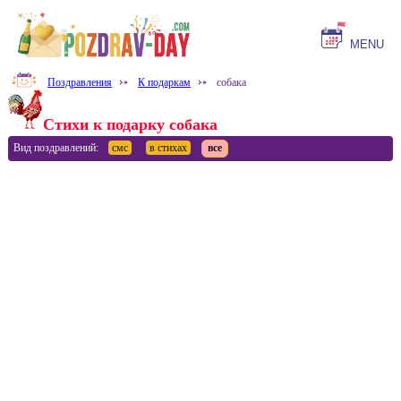
MENU
Поздравления
⤐
К подаркам
⤐
собака
Стихи к подарку собака
Вид поздравлений:
смс
в стихах
все