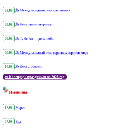
08.08
💁
Международный день альпинизма
09.08
💁
День физкультурника
09.08
💁
Ту бе-Ав — день любви
09.08
💁
Международный день коренных народов мира
10.08
💁
День строителя
➡️
Календарь праздников на 2026 год
Именины
17.08
Марат
27.08
Ева