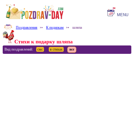
MENU
Поздравления
⤐
К подаркам
⤐
шляпа
Стихи к подарку шляпа
Вид поздравлений:
смс
в стихах
все