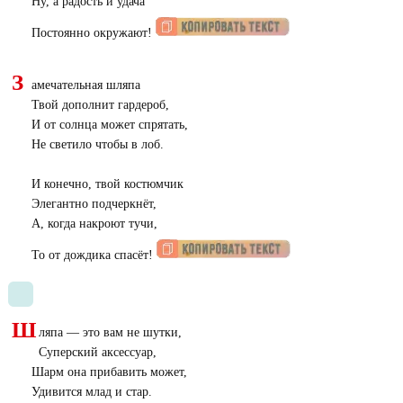
Ну, а радость и удача
Постоянно окружают!
З
амечательная шляпа
Твой дополнит гардероб,
И от солнца может спрятать,
Не светило чтобы в лоб.
И конечно, твой костюмчик
Элегантно подчеркнёт,
А, когда накроют тучи,
То от дождика спасёт!
Ш
ляпа — это вам не шутки,
Суперский аксессуар,
Шарм она прибавить может,
Удивится млад и стар.