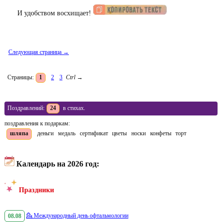
И удобством восхищает!
Следующая страница →
Страницы:
1
2
3
Ctrl
→
Поздравлений:
24
в стихах.
поздравления к подаркам:
шляпа
деньги
медаль
сертификат
цветы
носки
конфеты
торт
Календарь на 2026 год:
Праздники
08.08
💁
Международный день офтальмологии