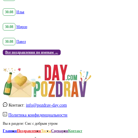
30.08
Илья
30.08
Мирон
30.08
Павел
Все поздравления по именам →
Контакт:
info@pozdrav-day.com
Политика конфиденциальности
Вы в разделе:
Смс с добрым утром
Главная
Поздравления
Тосты
Сценарии
Контакт