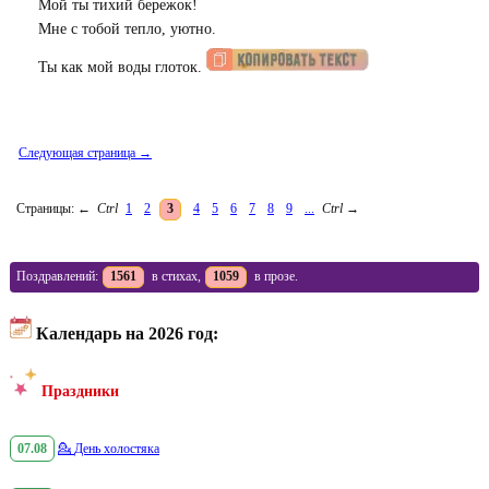
Мой ты тихий бережок!
Мне с тобой тепло, уютно.
Ты как мой воды глоток.
Следующая страница →
Страницы:
←
Ctrl
1
2
3
4
5
6
7
8
9
...
Ctrl
→
Поздравлений:
1561
в стихах,
1059
в прозе.
Календарь на 2026 год:
Праздники
07.08
💁
День холостяка