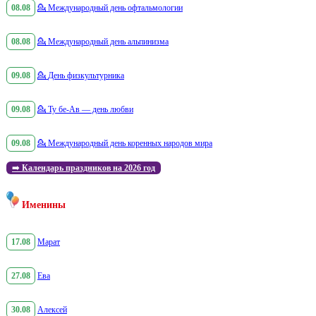
08.08
💁
Международный день офтальмологии
08.08
💁
Международный день альпинизма
09.08
💁
День физкультурника
09.08
💁
Ту бе-Ав — день любви
09.08
💁
Международный день коренных народов мира
➡️
Календарь праздников на 2026 год
Именины
17.08
Марат
27.08
Ева
30.08
Алексей