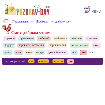
MENU
Поздравления
⤐
Любимым
⤐
доброе утро
Смс с добрым утром
короткие
прикольные
любимой
любимому
женщине
мужчине
подруге
хорошего настроения
хорошего дня
начало месяца
другу
мужу
жене
удачной недели
все
еще ↓
маме
сестре
еще
Вид поздравлений:
смс
в прозе
в стихах
все