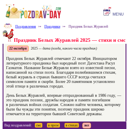
MENU
Поздравления
⤐
Праздники
⤐
Праздник Белых Журавлей
Праздник Белых Журавлей 2025 — стихи и смс
22 октября
2025
— дата (когда, какого числа праздник)
Праздник Белых Журавлей отмечают 22 октября. Инициатором
литературного праздника был народный поэт Дагестана Расул
Газматов. Название Белые Журавли взято из известной песни,
написанной на стихи поэта. Благодаря полюбившимся стихам,
белый журавль в странах бывшего СССР всегда считался
символом памяти и скорби. Более 20 памятников установлено
этой птице в различных городах.
День Белых Журавлей, впервые отпразднованный в 1986 году, —
это праздник поэзии, дружбы народов и памяти погибшим
в различных войнах солдатам. Сложно найти человека, которому
были бы чужды эти понятия, поэтому праздник широко
отмечается на территории бывшей Советской державы.
Вид поздравлений:
смс
в прозе
в стихах
все