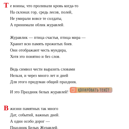
Т
е воины, что проливали кровь когда-то
На склонах гор, средь лесов, полей,
Не умирали вовсе те солдаты,
А принимали облик журавлей.
Журавлик — птица счастья, птица мира —
Хранит всю память прожитых боев.
Они отображают честь мундира,
Хотя это понятно и без слов.
Ведь символ чести выразить словами
Нельзя, и через много лет и дней
Для этого придуман общий праздник.
И это Праздник белых журавлей!
В
жизни памятных так много
Дат, событий, важных дней.
А один особо дорог —
Праздник Белых Журавлей.