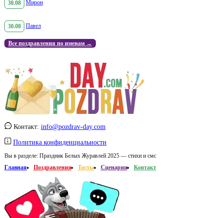
30.08
Мирон
30.08
Павел
Все поздравления по именам →
Контакт:
info@pozdrav-day.com
Политика конфиденциальности
Вы в разделе:
Праздник Белых Журавлей 2025 — стихи и смс
Главная
Поздравления
Тосты
Сценарии
Контакт