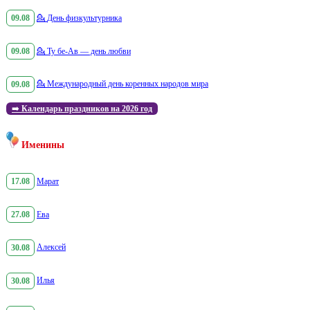
09.08
💁
День физкультурника
09.08
💁
Ту бе-Ав — день любви
09.08
💁
Международный день коренных народов мира
➡️
Календарь праздников на 2026 год
Именины
17.08
Марат
27.08
Ева
30.08
Алексей
30.08
Илья