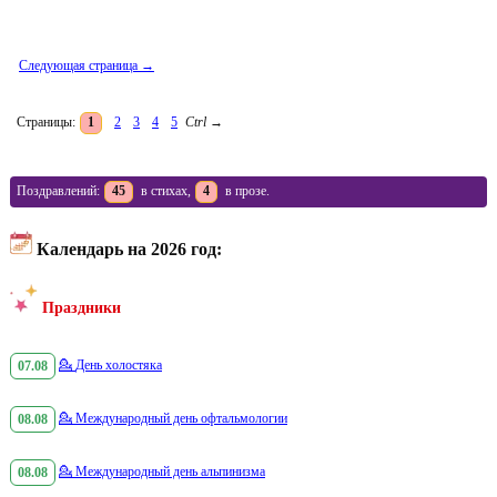
Следующая страница →
Страницы:
1
2
3
4
5
Ctrl
→
Поздравлений:
45
в стихах,
4
в прозе.
Календарь на 2026 год:
Праздники
07.08
💁
День холостяка
08.08
💁
Международный день офтальмологии
08.08
💁
Международный день альпинизма