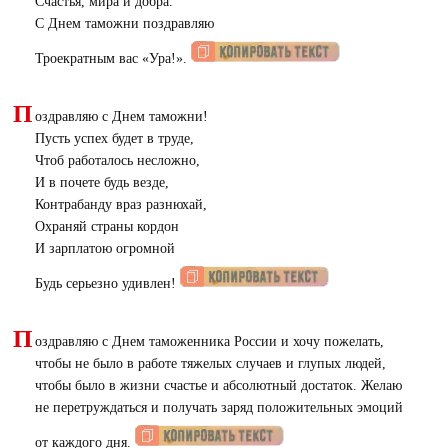
Счастья, мира и добра.
С Днем таможни поздравляю
Троекратным вас «Ура!».
П
оздравляю с Днем таможни!
Пусть успех будет в труде,
Чтоб работалось несложно,
И в почете будь везде,
Контрабанду враз разнюхай,
Охраняй страны кордон
И зарплатою огромной
Будь серьезно удивлен!
П
оздравляю с Днем таможенника России и хочу пожелать,
чтобы не было в работе тяжелых случаев и глупых людей,
чтобы было в жизни счастье и абсолютный достаток. Желаю
не перетруждаться и получать заряд положительных эмоций
от каждого дня.