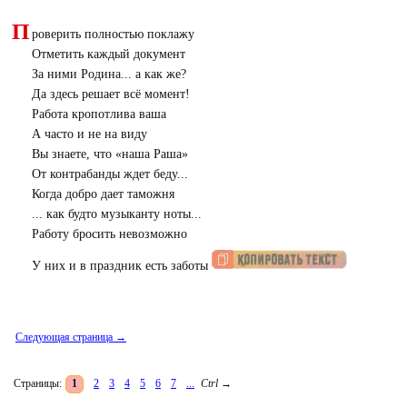
П
роверить полностью поклажу
Отметить каждый документ
За ними Родина... а как же?
Да здесь решает всё момент!
Работа кропотлива ваша
А часто и не на виду
Вы знаете, что «наша Раша»
От контрабанды ждет беду...
Когда добро дает таможня
... как будто музыканту ноты...
Работу бросить невозможно
У них и в праздник есть заботы
Следующая страница →
Страницы:
1
2
3
4
5
6
7
...
Ctrl
→