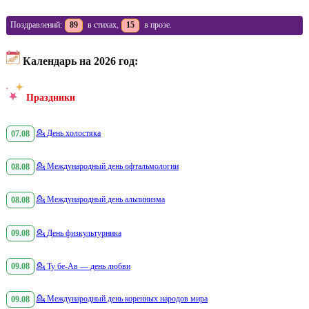
Поздравлений:
89
в стихах,
15
в прозе.
Календарь на 2026 год:
Праздники
07.08
💁
День холостяка
08.08
💁
Международный день офтальмологии
08.08
💁
Международный день альпинизма
09.08
💁
День физкультурника
09.08
💁
Ту бе-Ав — день любви
09.08
💁
Международный день коренных народов мира