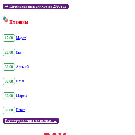
➡️
Календарь праздников на 2026 год
Именины
17.08
Марат
27.08
Ева
30.08
Алексей
30.08
Илья
30.08
Мирон
30.08
Павел
Все поздравления по именам →