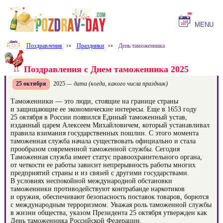
MENU
Поздравления
⤐
Праздники
⤐
День таможенника
Поздравления с Днем таможенника 2025
25 октября
2025
— дата (когда, какого числа праздник)
Таможенники — это люди, стоящие на границе страны
и защищающие ее экономические интересы. Еще в 1653 году
25 октября в России появился Единый таможенный устав,
изданный царем Алексеем Михайловичем, который устанавливал
правила взимания государственных пошлин. С этого момента
таможенная служба начала существовать официально и стала
прообразом современной таможенной службы. Сегодня
Таможенная служба имеет статус правоохранительного органа,
от четкости ее работы зависит непрерывность работы многих
предприятий страны и из связей с другими государствами.
В условиях неспокойной международной обстановки
таможенники противодействуют контрабанде наркотиков
и оружия, обеспечивают безопасность поставок товаров, борются
с международным терроризмом. Уважая роль таможенной службы
в жизни общества, указом Президента 25 октября утвержден как
День таможенника Российской Федерации.