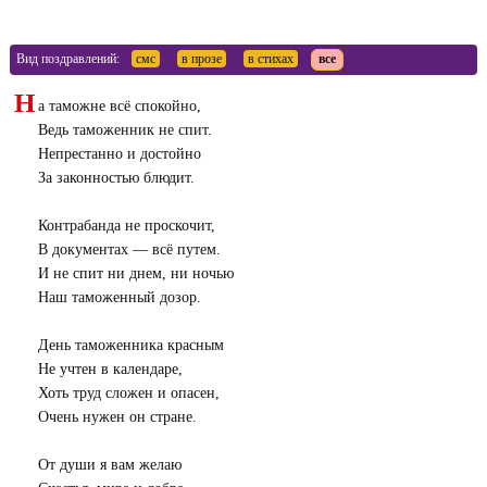
Вид поздравлений:
смс
в прозе
в стихах
все
Н
а таможне всё спокойно,
Ведь таможенник не спит.
Непрестанно и достойно
За законностью блюдит.
Контрабанда не проскочит,
В документах — всё путем.
И не спит ни днем, ни ночью
Наш таможенный дозор.
День таможенника красным
Не учтен в календаре,
Хоть труд сложен и опасен,
Очень нужен он стране.
От души я вам желаю