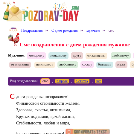
Поздравления
⤐
С днем рождения
⤐
мужчине
⤐
смс
Смс поздравления с днем рождения мужчине
Мужчине:
молодому
знакомому
другу
любимому
от женщины
любовнику
соседу
мужу
б
от мужчины
пенсионеру
бывшему
Вид поздравлений:
смс
,
в прозе
,
в стихах
,
все
С
днем рожденья поздравляем!
Финансовой стабильности желаем,
Здоровья, счастья, оптимизма,
Крутых подъемов, яркой жизни,
Стабильности, любви и мира,
Благополучия и позитива!