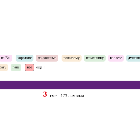
на Вы
короткие
прикольные
пожилому
начальнику
коллеге
душев
рату
папе
все
еще ↓
3
смс - 173 символа