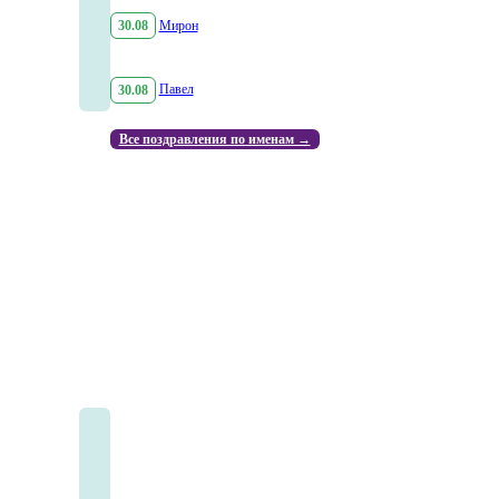
30.08
Мирон
30.08
Павел
Все поздравления по именам →