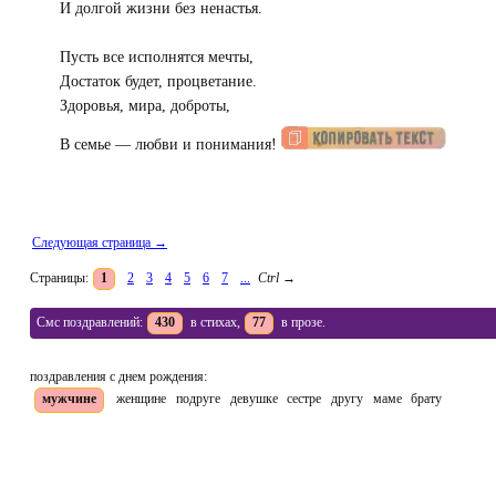
И долгой жизни без ненастья.
Пусть все исполнятся мечты,
Достаток будет, процветание.
Здоровья, мира, доброты,
В семье — любви и понимания!
Следующая страница →
Страницы:
1
2
3
4
5
6
7
...
Ctrl
→
Смс поздравлений:
430
в стихах,
77
в прозе.
поздравления с днем рождения:
мужчине
женщине
подруге
девушке
сестре
другу
маме
брату