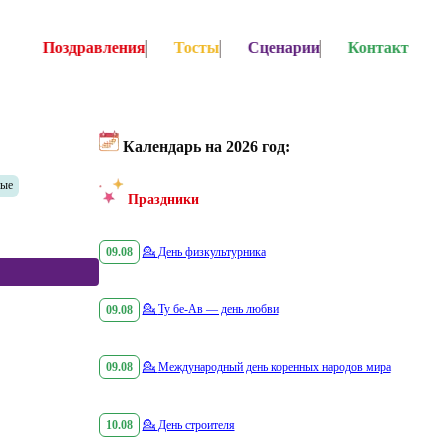
Поздравления
Тосты
Сценарии
Контакт
Календарь на 2026 год:
ные
Праздники
09.08
💁
День физкультурника
09.08
💁
Ту бе-Ав — день любви
09.08
💁
Международный день коренных народов мира
10.08
💁
День строителя