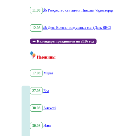
11.08
💁
Рождество святителя Николая Чудотворца
12.08
💁
День Военно-воздушных сил (День ВВС)
➡️
Календарь праздников на 2026 год
Именины
17.08
Марат
27.08
Ева
30.08
Алексей
30.08
Илья