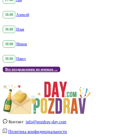
27.08
Ева
30.08
Алексей
30.08
Илья
30.08
Мирон
30.08
Павел
Все поздравления по именам →
Контакт:
info@pozdrav-day.com
Политика конфиденциальности