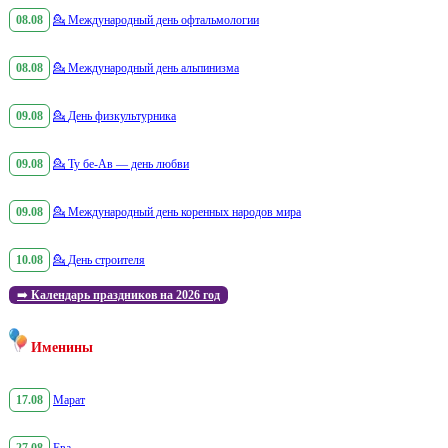
08.08
💁
Международный день офтальмологии
08.08
💁
Международный день альпинизма
09.08
💁
День физкультурника
09.08
💁
Ту бе-Ав — день любви
09.08
💁
Международный день коренных народов мира
10.08
💁
День строителя
➡️
Календарь праздников на 2026 год
Именины
17.08
Марат