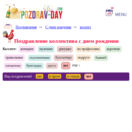
MENU
Поздравления
⤐
С днем рождения
⤐
коллеге
Поздравление коллектива с днем рождения
Коллеге:
женщине
мужчине
девушке
по профессиям
короткие
прикольные
бухгалтеру
подруге
подчиненным
бывшей
все
еще ↓
напарнице
бригадиру
другу
Вид поздравлений:
смс
в прозе
в стихах
все