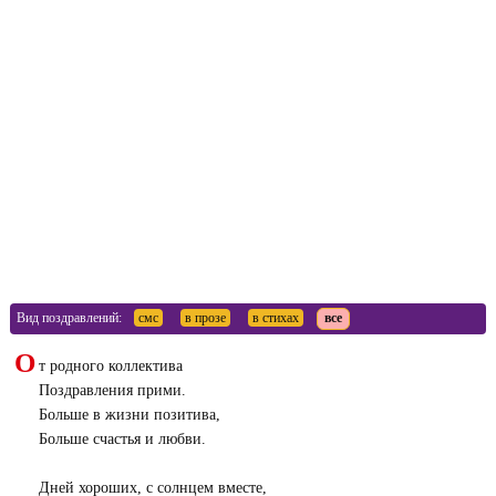
Вид поздравлений:
смс
в прозе
в стихах
все
О
т родного коллектива
Поздравления прими.
Больше в жизни позитива,
Больше счастья и любви.
Дней хороших, с солнцем вместе,