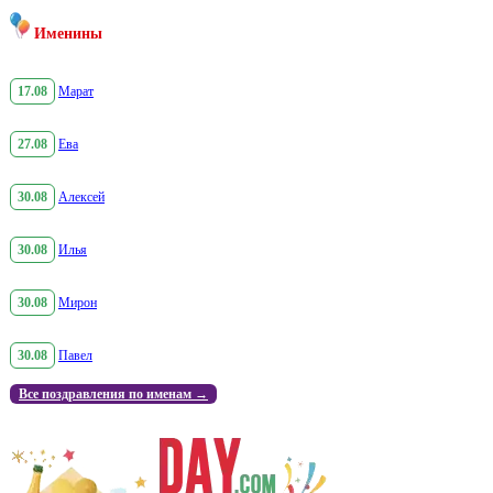
Именины
17.08
Марат
27.08
Ева
30.08
Алексей
30.08
Илья
30.08
Мирон
30.08
Павел
Все поздравления по именам →