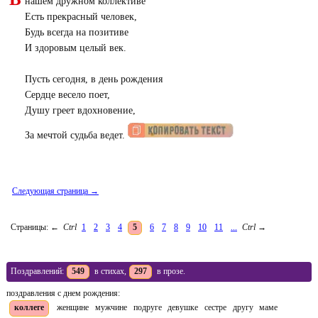
нашем дружном коллективе
Есть прекрасный человек,
Будь всегда на позитиве
И здоровым целый век.
Пусть сегодня, в день рождения
Сердце весело поет,
Душу греет вдохновение,
За мечтой судьба ведет.
Следующая страница →
Страницы:
←
Ctrl
1
2
3
4
5
6
7
8
9
10
11
...
Ctrl
→
Поздравлений:
549
в стихах,
297
в прозе.
поздравления с днем рождения:
коллеге
женщине
мужчине
подруге
девушке
сестре
другу
маме