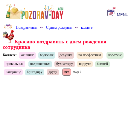
MENU
Поздравления
⤐
С днем рождения
⤐
коллеге
Красиво поздравить с днем рождения
сотрудника
Коллеге:
женщине
мужчине
девушке
по профессиям
короткие
прикольные
бухгалтеру
подруге
подчиненным
бывшей
все
еще ↓
напарнице
бригадиру
другу