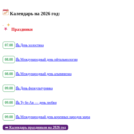
Календарь на 2026 год:
Праздники
07.08
💁
День холостяка
08.08
💁
Международный день офтальмологии
08.08
💁
Международный день альпинизма
09.08
💁
День физкультурника
09.08
💁
Ту бе-Ав — день любви
09.08
💁
Международный день коренных народов мира
➡️
Календарь праздников на 2026 год