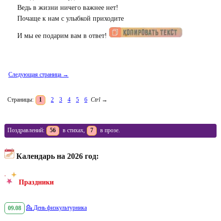
Ведь в жизни ничего важнее нет!
Почаще к нам с улыбкой приходите
И мы ее подарим вам в ответ!
Следующая страница →
Страницы:
1
2
3
4
5
6
Ctrl
→
Поздравлений:
56
в стихах,
7
в прозе.
Календарь на 2026 год:
Праздники
09.08
💁
День физкультурника