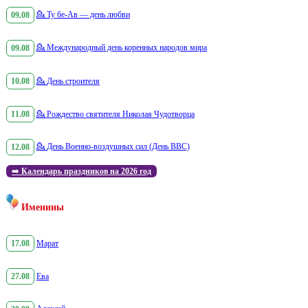
09.08
💁
Ту бе-Ав — день любви
09.08
💁
Международный день коренных народов мира
10.08
💁
День строителя
11.08
💁
Рождество святителя Николая Чудотворца
12.08
💁
День Военно-воздушных сил (День ВВС)
➡️
Календарь праздников на 2026 год
Именины
17.08
Марат
27.08
Ева