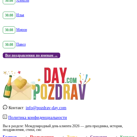
30.08
Алексей
30.08
Илья
30.08
Мирон
30.08
Павел
Все поздравления по именам →
Контакт:
info@pozdrav-day.com
Политика конфиденциальности
Вы в разделе:
Международный день клиента 2026 — дата праздника, история,
поздравления, стихи, смс
Главная
Поздравления
Тосты
Сценарии
Контакт