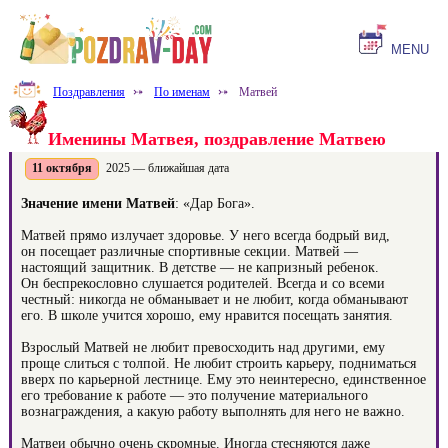
MENU
Поздравления
⤐
По именам
⤐
Матвей
Именины Матвея, поздравление Матвею
11 октября
2025 — ближайшая дата
Значение имени Матвей
: «Дар Бога».
Матвей прямо излучает здоровье. У него всегда бодрый вид,
он посещает различные спортивные секции. Матвей —
настоящий защитник. В детстве — не капризный ребенок.
Он беспрекословно слушается родителей. Всегда и со всеми
честный: никогда не обманывает и не любит, когда обманывают
его. В школе учится хорошо, ему нравится посещать занятия.
Взрослый Матвей не любит превосходить над другими, ему
проще слиться с толпой. Не любит строить карьеру, подниматься
вверх по карьерной лестнице. Ему это неинтересно, единственное
его требование к работе — это получение материального
вознаграждения, а какую работу выполнять для него не важно.
Матвеи обычно очень скромные. Иногда стесняются даже