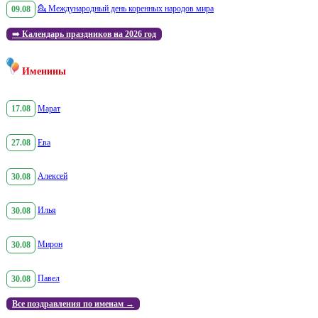
09.08
💁
Международный день коренных народов мира
➡️
Календарь праздников на 2026 год
Именины
17.08
Марат
27.08
Ева
30.08
Алексей
30.08
Илья
30.08
Мирон
30.08
Павел
Все поздравления по именам →