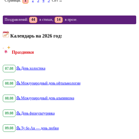
Страницы:
1
2
3
4
5
Ctrl
→
Поздравлений:
44
в стихах,
14
в прозе.
Календарь на 2026 год:
Праздники
07.08
💁
День холостяка
08.08
💁
Международный день офтальмологии
08.08
💁
Международный день альпинизма
09.08
💁
День физкультурника
09.08
💁
Ту бе-Ав — день любви