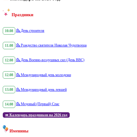
Праздники
10.08
💁
День строителя
11.08
💁
Рождество святителя Николая Чудотворца
12.08
💁
День Военно-воздушных сил (День ВВС)
12.08
💁
Международный день молодежи
13.08
💁
Международный день левшей
14.08
💁
Медовый (Первый) Спас
➡️
Календарь праздников на 2026 год
Именины