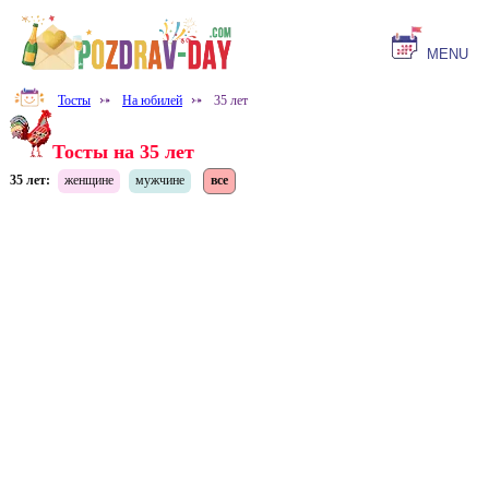
MENU
Тосты
⤐
На юбилей
⤐
35 лет
Тосты на 35 лет
35 лет:
женщине
мужчине
все