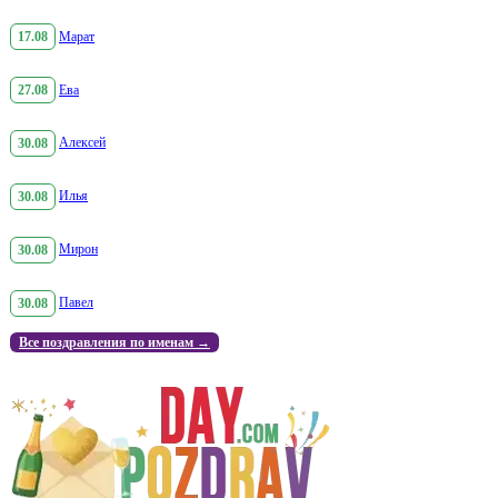
17.08
Марат
27.08
Ева
30.08
Алексей
30.08
Илья
30.08
Мирон
30.08
Павел
Все поздравления по именам →