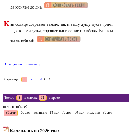
За юбилей до дна!
К
ак солнце согревает землю, так и вашу душу пусть греют
надежные друзья, хорошее настроение и любовь. Выпьем
же за юбилей.
Следующая страница →
Страницы:
1
2
3
4
Ctrl
→
Тостов:
3
в стихах,
31
в прозе.
тосты на юбилей:
35 лет
50 лет
женщине
18 лет
70 лет
60 лет
мужчине
30 лет
Календарь на 2026 год: