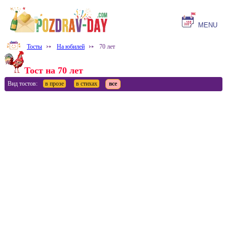
MENU
Тосты
⤐
На юбилей
⤐
70 лет
Тост на 70 лет
Вид тостов:
в прозе
в стихах
все