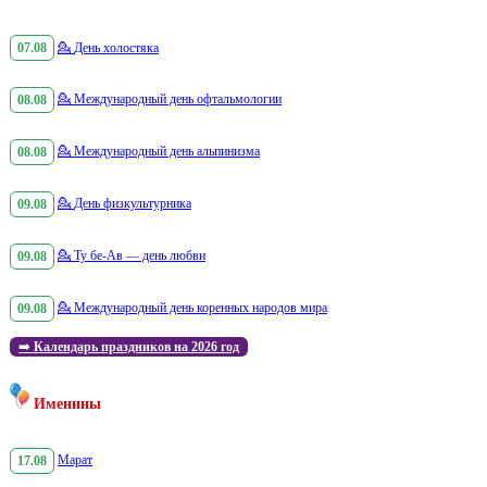
07.08
💁
День холостяка
08.08
💁
Международный день офтальмологии
08.08
💁
Международный день альпинизма
09.08
💁
День физкультурника
09.08
💁
Ту бе-Ав — день любви
09.08
💁
Международный день коренных народов мира
➡️
Календарь праздников на 2026 год
Именины
17.08
Марат