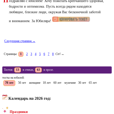
П
оздравляю с юбилеем! Хочу пожелать крепчайшего здоровья,
бодрости и оптимизма. Пусть всегда рядом находятся
любящие, близкие люди, окружая Вас бесконечной заботой
и вниманием. За Юбиляра!
Следующая страница →
Страницы:
1
2
3
4
5
6
7
8
Ctrl
→
Тостов:
13
в стихах,
63
в прозе.
тосты на юбилей:
70 лет
50 лет
женщине
18 лет
60 лет
мужчине
30 лет
65 лет
Календарь на 2026 год:
Праздники