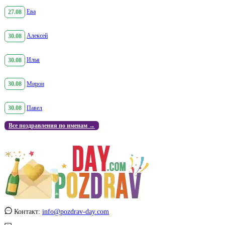
27.08
Ева
30.08
Алексей
30.08
Илья
30.08
Мирон
30.08
Павел
Все поздравления по именам →
Контакт:
info@pozdrav-day.com