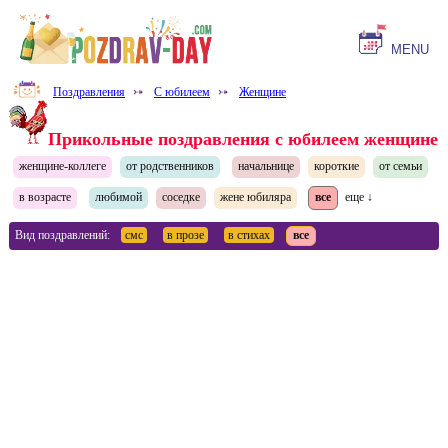
MENU
Поздравления
⤐
С юбилеем
⤐
Женщине
Прикольные поздравления с юбилеем женщине
женщине-коллеге
от родственников
начальнице
короткие
от семьи
в возрасте
любимой
соседке
жене юбиляра
все
еще ↓
Вид поздравлений:
смс
в прозе
в стихах
все