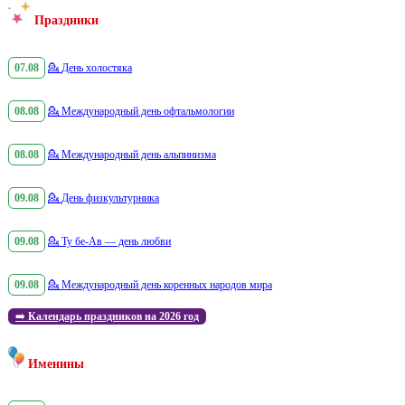
Праздники
07.08
💁
День холостяка
08.08
💁
Международный день офтальмологии
08.08
💁
Международный день альпинизма
09.08
💁
День физкультурника
09.08
💁
Ту бе-Ав — день любви
09.08
💁
Международный день коренных народов мира
➡️
Календарь праздников на 2026 год
Именины