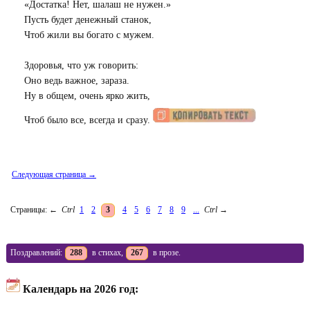
«
Достатка! Нет, шалаш не нужен.»
Пусть будет денежный станок,
Чтоб жили вы богато с мужем.
Здоровья, что уж говорить:
Оно ведь важное, зараза.
Ну в общем, очень ярко жить,
Чтоб было все, всегда и сразу.
Следующая страница →
Страницы:
←
Ctrl
1
2
3
4
5
6
7
8
9
...
Ctrl
→
Поздравлений:
288
в стихах,
267
в прозе.
Календарь на 2026 год: