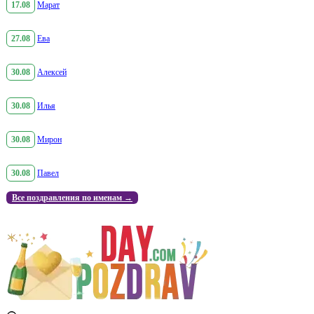
17.08
Марат
27.08
Ева
30.08
Алексей
30.08
Илья
30.08
Мирон
30.08
Павел
Все поздравления по именам →