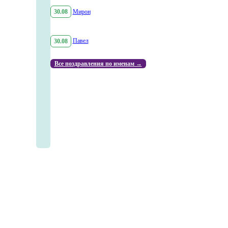
30.08
Мирон
30.08
Павел
Все поздравления по именам →