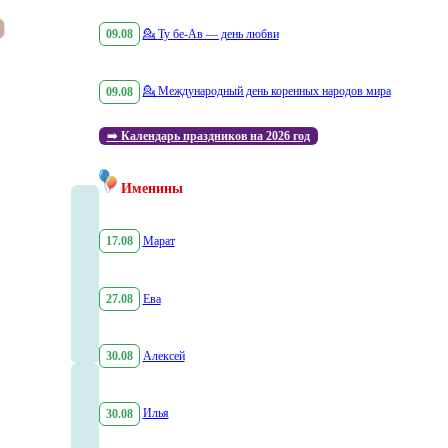
09.08
💁
Ту бе-Ав — день любви
09.08
💁
Международный день коренных народов мира
➡️
Календарь праздников на 2026 год
Именины
17.08
Марат
27.08
Ева
30.08
Алексей
30.08
Илья