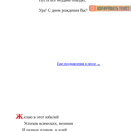
Пусть все неудачи обходят,
Ура! С днем рождения Вас!
Еще поздравления в прозе →
Ж
елаю в этот юбилей
Успехов всяческих, везения
И разных планов, и идей