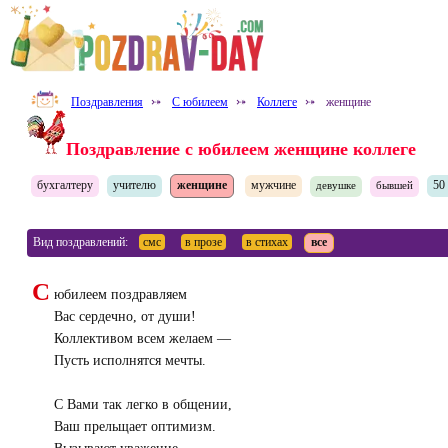
Поздравления
⤐
С юбилеем
⤐
Коллеге
⤐
женщине
Поздравление с юбилеем женщине коллеге
бухгалтеру
учителю
женщине
мужчине
50
девушке
бывшей
Вид поздравлений:
смс
в прозе
в стихах
все
С
юбилеем поздравляем
Вас сердечно, от души!
Коллективом всем желаем —
Пусть исполнятся мечты.
С Вами так легко в общении,
Ваш прельщает оптимизм.