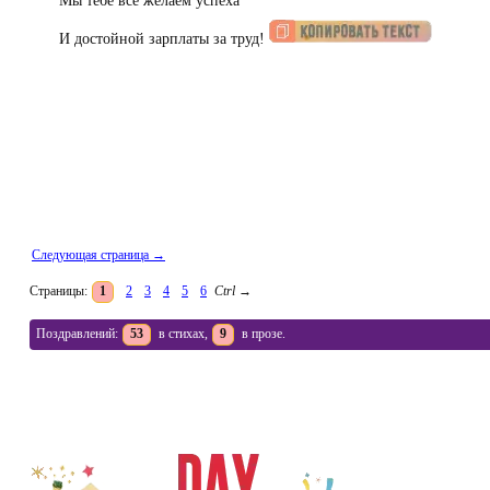
Мы тебе все желаем успеха
И достойной зарплаты за труд!
Следующая страница →
Страницы:
1
2
3
4
5
6
Ctrl
→
Поздравлений:
53
в стихах,
9
в прозе.