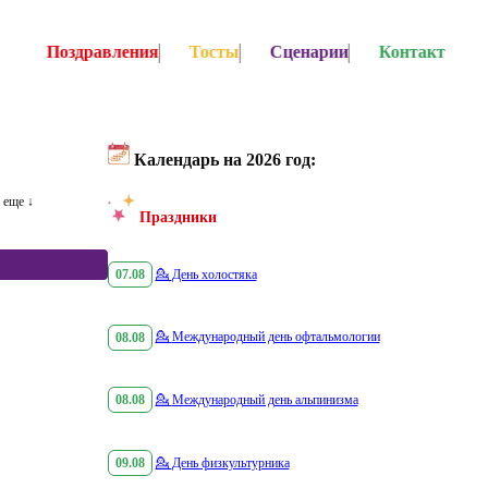
Поздравления
Тосты
Сценарии
Контакт
Календарь на 2026 год:
еще ↓
Праздники
07.08
💁
День холостяка
08.08
💁
Международный день офтальмологии
08.08
💁
Международный день альпинизма
09.08
💁
День физкультурника