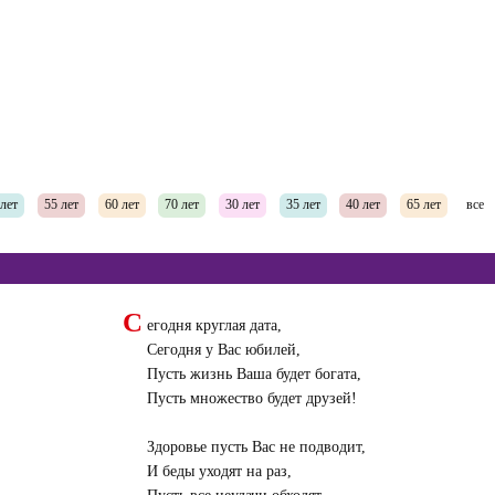
 лет
55 лет
60 лет
70 лет
30 лет
35 лет
40 лет
65 лет
все
С
егодня круглая дата,
Сегодня у Вас юбилей,
Пусть жизнь Ваша будет богата,
Пусть множество будет друзей!
Здоровье пусть Вас не подводит,
И беды уходят на раз,