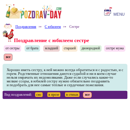
MENU
Поздравления
⤐
С юбилеем
⤐
Сестре
Поздравление с юбилеем сестре
от сестры
от брата
младшей
старшей
двоюродной
сестре мужа
все
Хорошо иметь сестру, к ней можно всегда обратиться и с радостью, и с
горем. Родственные отношения даются судьбой и ни в коем случае
нельзя омрачать их недомолвками. Даже если случались какие-то
мелкие ссоры, в юбилей сестру нужно обязательно поздравить
и подобрать для нее самые теплые и сердечные пожелания.
Вид поздравлений:
смс
в прозе
в стихах
все