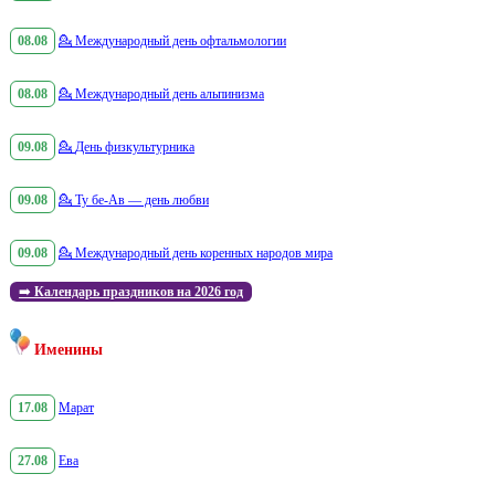
08.08
💁
Международный день офтальмологии
08.08
💁
Международный день альпинизма
09.08
💁
День физкультурника
09.08
💁
Ту бе-Ав — день любви
09.08
💁
Международный день коренных народов мира
➡️
Календарь праздников на 2026 год
Именины
17.08
Марат
27.08
Ева