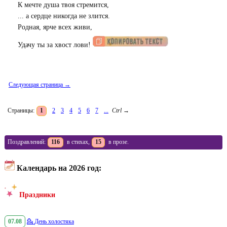
К мечте душа твоя стремится,
... а сердце никогда не злится.
Родная, ярче всех живи,
Удачу ты за хвост лови!
Следующая страница →
Страницы:
1
2
3
4
5
6
7
...
Ctrl
→
Поздравлений:
116
в стихах,
15
в прозе.
Календарь на 2026 год:
Праздники
07.08
💁
День холостяка