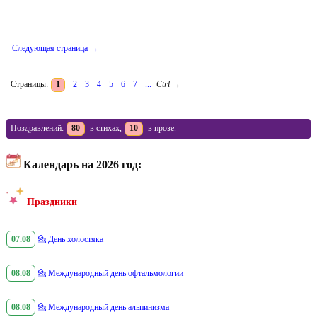
Следующая страница →
Страницы:
1
2
3
4
5
6
7
...
Ctrl
→
Поздравлений:
80
в стихах,
10
в прозе.
Календарь на 2026 год:
Праздники
07.08
💁
День холостяка
08.08
💁
Международный день офтальмологии
08.08
💁
Международный день альпинизма