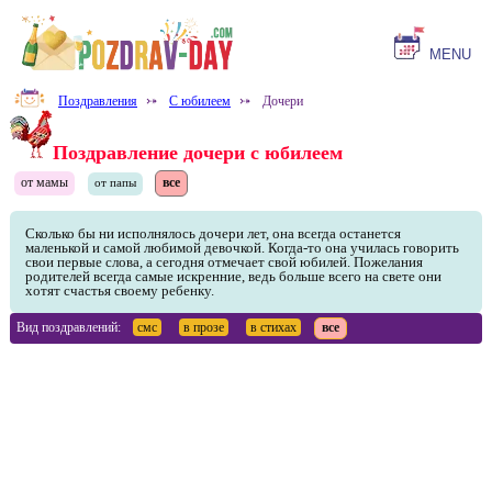
MENU
Поздравления
⤐
С юбилеем
⤐
Дочери
Поздравление дочери с юбилеем
от мамы
все
от папы
Сколько бы ни исполнялось дочери лет, она всегда останется
маленькой и самой любимой девочкой. Когда-то она училась говорить
свои первые слова, а сегодня отмечает свой юбилей. Пожелания
родителей всегда самые искренние, ведь больше всего на свете они
хотят счастья своему ребенку.
Вид поздравлений:
смс
в прозе
в стихах
все