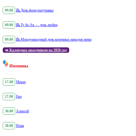
09.08
💁
День физкультурника
09.08
💁
Ту бе-Ав — день любви
09.08
💁
Международный день коренных народов мира
➡️
Календарь праздников на 2026 год
Именины
17.08
Марат
27.08
Ева
30.08
Алексей
30.08
Илья