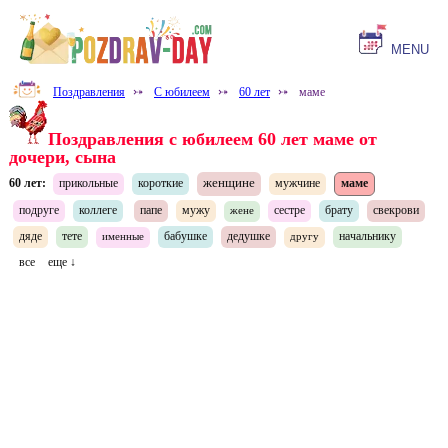
MENU
Поздравления
⤐
С юбилеем
⤐
60 лет
⤐
маме
Поздравления с юбилеем 60 лет маме от
дочери, сына
женщине
60 лет:
прикольные
короткие
мужчине
маме
подруге
коллеге
папе
мужу
сестре
брату
свекрови
жене
дяде
тете
бабушке
дедушке
начальнику
именные
другу
все
еще ↓