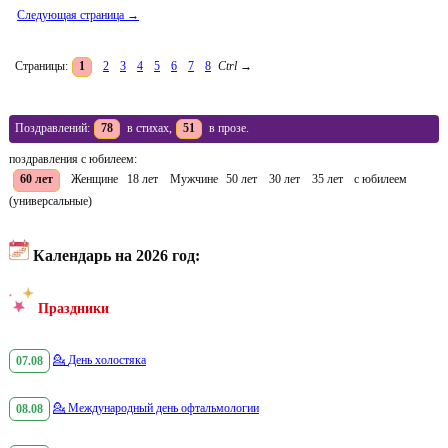
Следующая страница →
Страницы:
1
2
3
4
5
6
7
8
Ctrl
→
Поздравлений:
78
в стихах,
51
в прозе.
поздравления с юбилеем:
60 лет
Женщине
18 лет
Мужчине
50 лет
30 лет
35 лет
с юбилеем
(универсальные)
Календарь на 2026 год:
Праздники
07.08
💁
День холостяка
08.08
💁
Международный день офтальмологии