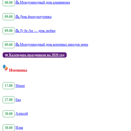
08.08
💁
Международный день альпинизма
09.08
💁
День физкультурника
09.08
💁
Ту бе-Ав — день любви
09.08
💁
Международный день коренных народов мира
➡️
Календарь праздников на 2026 год
Именины
17.08
Марат
27.08
Ева
30.08
Алексей
30.08
Илья