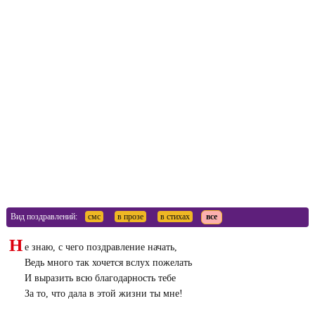
Вид поздравлений:
смс
в прозе
в стихах
все
Н
е знаю, с чего поздравление начать,
Ведь много так хочется вслух пожелать
И выразить всю благодарность тебе
За то, что дала в этой жизни ты мне!