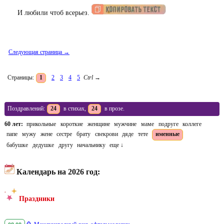
И любили чтоб всерьез.
Следующая страница →
Страницы:
1
2
3
4
5
Ctrl
→
Поздравлений:
24
в стихах,
24
в прозе.
60 лет:
прикольные
короткие
женщине
мужчине
маме
подруге
коллеге
папе
мужу
жене
сестре
брату
свекрови
дяде
тете
именные
бабушке
дедушке
другу
начальнику
еще ↓
Календарь на 2026 год:
Праздники