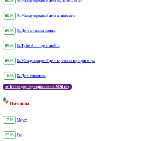
08.08
💁
Международный день офтальмологии
08.08
💁
Международный день альпинизма
09.08
💁
День физкультурника
09.08
💁
Ту бе-Ав — день любви
09.08
💁
Международный день коренных народов мира
10.08
💁
День строителя
➡️
Календарь праздников на 2026 год
Именины
17.08
Марат
27.08
Ева