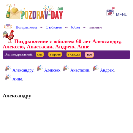
MENU
Поздравления
⤐
С юбилеем
⤐
60 лет
⤐
именные
Поздравление с юбилеем 60 лет Александру,
Алексею, Анастасии, Андрею, Анне
Вид поздравлений:
смс
в прозе
в стихах
все
Александру
.
Алексею
.
Анастасии
.
Андрею
.
Анне
.
Александру