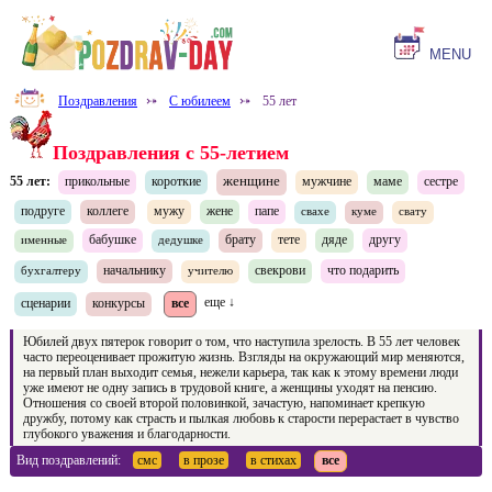
MENU
Поздравления
⤐
С юбилеем
⤐
55 лет
Поздравления с 55-летием
женщине
55 лет:
прикольные
короткие
мужчине
маме
сестре
подруге
коллеге
мужу
жене
папе
свахе
куме
свату
бабушке
брату
тете
дяде
другу
именные
дедушке
начальнику
свекрови
что подарить
бухгалтеру
учителю
сценарии
конкурсы
все
еще ↓
Юбилей двух пятерок говорит о том, что наступила зрелость. В 55 лет человек
часто переоценивает прожитую жизнь. Взгляды на окружающий мир меняются,
на первый план выходит семья, нежели карьера, так как к этому времени люди
уже имеют не одну запись в трудовой книге, а женщины уходят на пенсию.
Отношения со своей второй половинкой, зачастую, напоминает крепкую
дружбу, потому как страсть и пылкая любовь к старости перерастает в чувство
глубокого уважения и благодарности.
Вид поздравлений:
смс
в прозе
в стихах
все