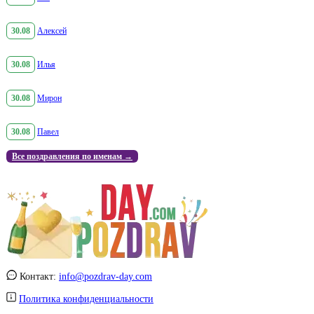
30.08
Алексей
30.08
Илья
30.08
Мирон
30.08
Павел
Все поздравления по именам →
Контакт:
info@pozdrav-day.com
Политика конфиденциальности