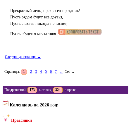
Прекрасный день, прекрасен праздник!
Пусть рядом будут все друзья,
Пусть счастье никогда не гаснет,
Пусть сбудется мечта твоя.
Следующая страница →
Страницы:
1
2
3
4
5
6
7
...
Ctrl
→
Поздравлений:
173
в стихах,
324
в прозе.
Календарь на 2026 год:
Праздники