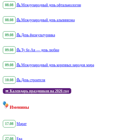
08.08
💁
Международный день офтальмологии
08.08
💁
Международный день альпинизма
09.08
💁
День физкультурника
09.08
💁
Ту бе-Ав — день любви
09.08
💁
Международный день коренных народов мира
10.08
💁
День строителя
➡️
Календарь праздников на 2026 год
Именины
17.08
Марат
27.08
Ева