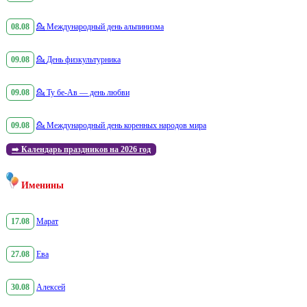
08.08
💁
Международный день альпинизма
09.08
💁
День физкультурника
09.08
💁
Ту бе-Ав — день любви
09.08
💁
Международный день коренных народов мира
➡️
Календарь праздников на 2026 год
Именины
17.08
Марат
27.08
Ева
30.08
Алексей