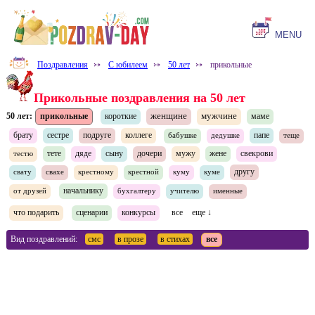
MENU
Поздравления
⤐
С юбилеем
⤐
50 лет
⤐
прикольные
Прикольные поздравления на 50 лет
женщине
мужчине
50 лет:
прикольные
короткие
маме
брату
сестре
подруге
коллеге
папе
бабушке
дедушке
теще
тете
дяде
сыну
дочери
мужу
жене
свекрови
тестю
другу
свату
свахе
крестному
крестной
куму
куме
начальнику
от друзей
бухгалтеру
учителю
именные
что подарить
сценарии
конкурсы
все
еще ↓
Вид поздравлений:
смс
в прозе
в стихах
все