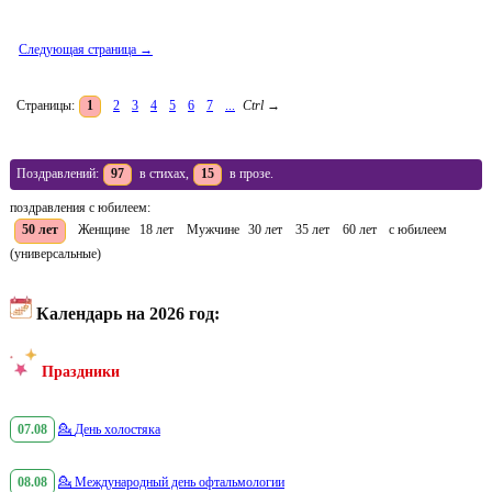
Следующая страница →
Страницы:
1
2
3
4
5
6
7
...
Ctrl
→
Поздравлений:
97
в стихах,
15
в прозе.
поздравления с юбилеем:
50 лет
Женщине
18 лет
Мужчине
30 лет
35 лет
60 лет
с юбилеем
(универсальные)
Календарь на 2026 год:
Праздники
07.08
💁
День холостяка
08.08
💁
Международный день офтальмологии