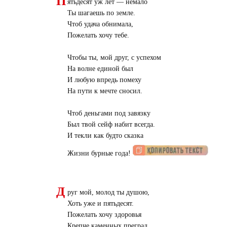
П
ятьдесят уж лет — немало
Ты шагаешь по земле.
Чтоб удача обнимала,
Пожелать хочу тебе.
Чтобы ты, мой друг, с успехом
На волне единой был
И любую впредь помеху
На пути к мечте сносил.
Чтоб деньгами под завязку
Был твой сейф набит всегда.
И текли как будто сказка
Жизни бурные года!
Д
руг мой, молод ты душою,
Хоть уже и пятьдесят.
Пожелать хочу здоровья
Крепче каменных преград.