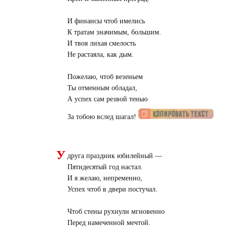
И финансы чтоб имелись
К тратам значимым, большим.
И твоя лихая смелость
Не растаяла, как дым.
Пожелаю, чтоб везеньем
Ты отменным обладал,
А успех сам резвой тенью
За тобою вслед шагал!
У
друга праздник юбилейный —
Пятидесятый год настал.
И я желаю, непременно,
Успех чтоб в двери постучал.
Чтоб стены рухнули мгновенно
Перед намеченной мечтой.