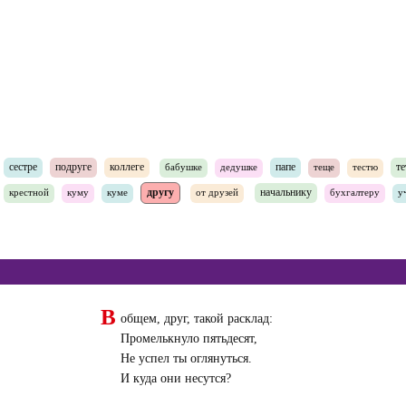
сестре
подруге
коллеге
папе
те
бабушке
дедушке
теще
тестю
другу
начальнику
крестной
куму
куме
от друзей
бухгалтеру
у
В
общем, друг, такой расклад:
Промелькнуло пятьдесят,
Не успел ты оглянуться.
И куда они несутся?