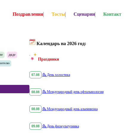
Поздравления
Тосты
Сценарии
Контакт
Календарь на 2026 год:
те
дяде
Праздники
чителю
07.08
💁
День холостяка
08.08
💁
Международный день офтальмологии
08.08
💁
Международный день альпинизма
09.08
💁
День физкультурника