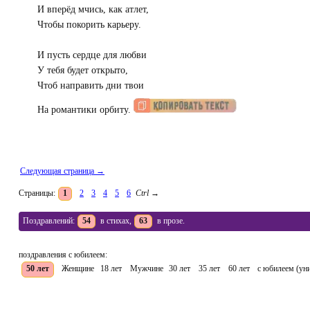
И вперёд мчись, как атлет,
Чтобы покорить карьеру.
И пусть сердце для любви
У тебя будет открыто,
Чтоб направить дни твои
На романтики орбиту.
Следующая страница →
Страницы:
1
2
3
4
5
6
Ctrl
→
Поздравлений:
54
в стихах,
63
в прозе.
поздравления с юбилеем:
50 лет
Женщине
18 лет
Мужчине
30 лет
35 лет
60 лет
с юбилеем (ун