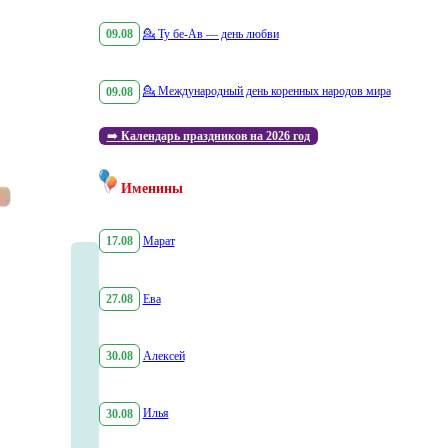
09.08
💁
Ту бе-Ав — день любви
09.08
💁
Международный день коренных народов мира
➡️
Календарь праздников на 2026 год
Именины
17.08
Марат
27.08
Ева
30.08
Алексей
30.08
Илья