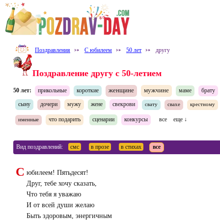
Поздравления
⤐
С юбилеем
⤐
50 лет
⤐
другу
Поздравление другу с 50-летием
женщине
мужчине
50 лет:
прикольные
короткие
маме
брату
сыну
дочери
мужу
жене
свекрови
свату
свахе
крестному
что подарить
сценарии
конкурсы
все
еще ↓
именные
Вид поздравлений:
смс
в прозе
в стихах
все
С
юбилеем! Пятьдесят!
Друг, тебе хочу сказать,
Что тебя я уважаю
И от всей души желаю
Быть здоровым, энергичным