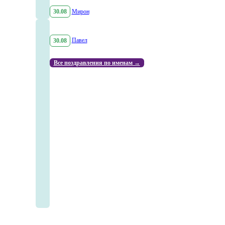
30.08
Мирон
30.08
Павел
Все поздравления по именам →