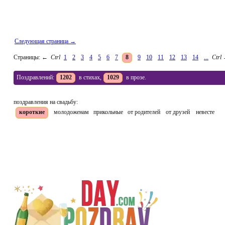
Следующая страница →
Страницы:
←
Ctrl
1
2
3
4
5
6
7
8
9
10
11
12
13
14
...
Ctrl
Поздравлений:
1202
в стихах,
1029
в прозе.
поздравления на свадьбу:
короткие
молодоженам
прикольные
от родителей
от друзей
невесте