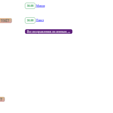
30.08
Мирон
30.08
Павел
Все поздравления по именам →