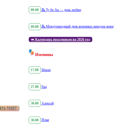
09.08
💁
Ту бе-Ав — день любви
09.08
💁
Международный день коренных народов мира
➡️
Календарь праздников на 2026 год
Именины
17.08
Марат
27.08
Ева
30.08
Алексей
30.08
Илья