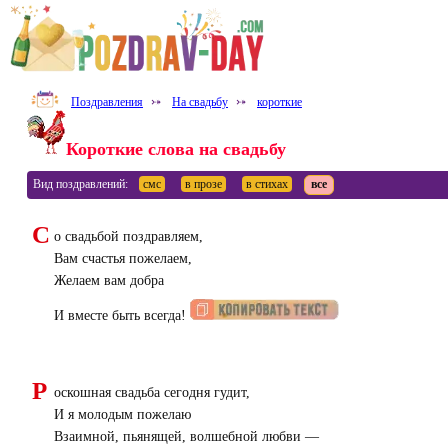
Поздравления
⤐
На свадьбу
⤐
короткие
Короткие слова на свадьбу
Вид поздравлений:
смс
в прозе
в стихах
все
С
о свадьбой поздравляем,
Вам счастья пожелаем,
Желаем вам добра
И вместе быть всегда!
Р
оскошная свадьба сегодня гудит,
И я молодым пожелаю
Взаимной, пьянящей, волшебной любви —