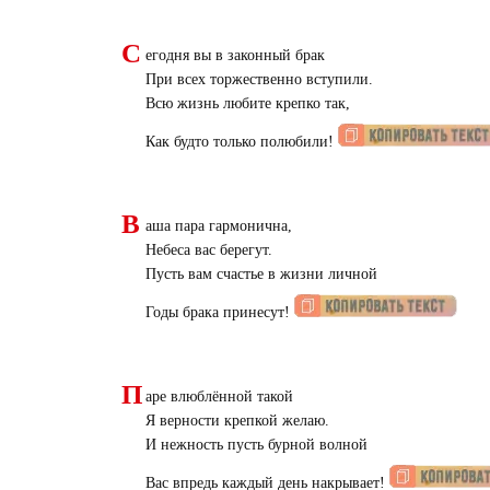
С
егодня вы в законный брак
При всех торжественно вступили.
Всю жизнь любите крепко так,
Как будто только полюбили!
В
аша пара гармонична,
Небеса вас берегут.
Пусть вам счастье в жизни личной
Годы брака принесут!
П
аре влюблённой такой
Я верности крепкой желаю.
И нежность пусть бурной волной
Вас впредь каждый день накрывает!