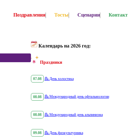
Поздравления
Тосты
Сценарии
Контакт
Календарь на 2026 год:
Праздники
07.08
💁
День холостяка
08.08
💁
Международный день офтальмологии
08.08
💁
Международный день альпинизма
09.08
💁
День физкультурника