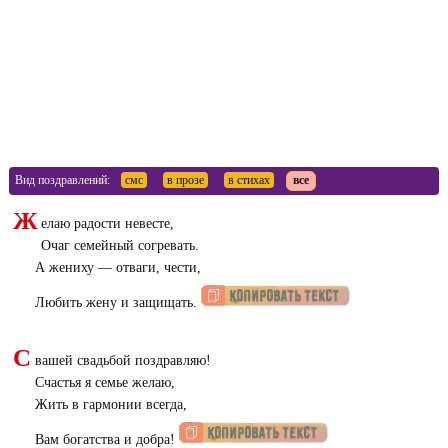
Вид поздравлений:
смс
в прозе
в стихах
все
Ж
елаю радости невесте,
Очаг семейный согревать.
А жениху — отваги, чести,
Любить жену и защищать.
С
вашей свадьбой поздравляю!
Счастья я семье желаю,
Жить в гармонии всегда,
Вам богатства и добра!