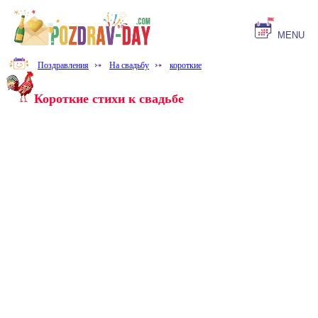
MENU
Поздравления
⤐
На свадьбу
⤐
короткие
Короткие стихи к свадьбе