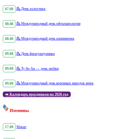
07.08
💁
День холостяка
08.08
💁
Международный день офтальмологии
08.08
💁
Международный день альпинизма
09.08
💁
День физкультурника
09.08
💁
Ту бе-Ав — день любви
09.08
💁
Международный день коренных народов мира
➡️
Календарь праздников на 2026 год
Именины
17.08
Марат