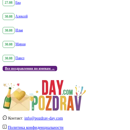
27.08
Ева
30.08
Алексей
30.08
Илья
30.08
Мирон
30.08
Павел
Все поздравления по именам →
Контакт:
info@pozdrav-day.com
Политика конфиденциальности