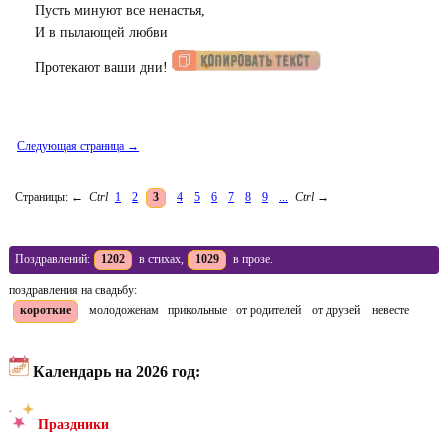
Пусть минуют все ненастья,
И в пылающей любви
Протекают ваши дни!
Следующая страница →
Страницы:
←
Ctrl
1
2
3
4
5
6
7
8
9
...
Ctrl
→
Поздравлений:
1202
в стихах,
1029
в прозе.
поздравления на свадьбу:
короткие
молодоженам
прикольные
от родителей
от друзей
невесте
Календарь на 2026 год:
Праздники