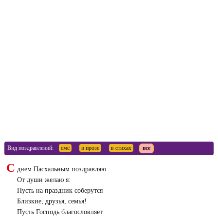
Вид поздравлений:
смс
в прозе
в стихах
все
С
днем Пасхальным поздравляю
От души желаю я:
Пусть на праздник соберутся
Близкие, друзья, семья!
Пусть Господь благословляет