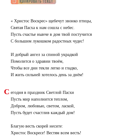
«
Х
ристос Воскрес» щебечут звонко птицы,
Святая Пасха к нам сошла с небес.
Пусть счастье нынче в дом твой постучится
С большим лукошком радостных чудес!
И добрый ангел за спиной украдкой
Помолится о здравии твоём,
Чтобы все дни текли легко и гладко,
И жить сильней хотелось день за днём!
С
егодня в праздник Светлой Пасхи
Пусть мир наполнится теплом,
Добром, любовью, светом, лаской,
Пусть будет счастлив каждый дом!
Благую весть скорей несите:
Христос Воскресе! Вестям всем весть!