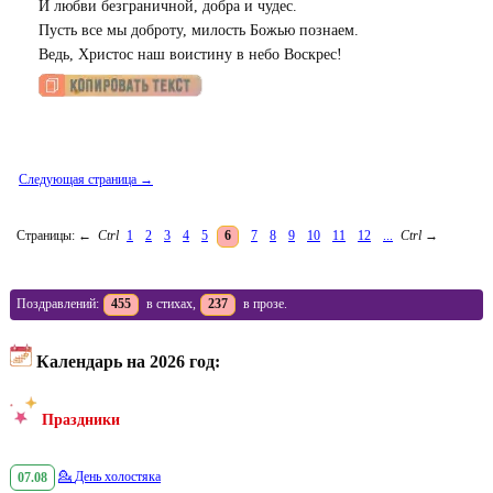
И любви безграничной, добра и чудес.
Пусть все мы доброту, милость Божью познаем.
Ведь, Христос наш воистину в небо Воскрес!
Следующая страница →
Страницы:
←
Ctrl
1
2
3
4
5
6
7
8
9
10
11
12
...
Ctrl
→
Поздравлений:
455
в стихах,
237
в прозе.
Календарь на 2026 год:
Праздники
07.08
💁
День холостяка