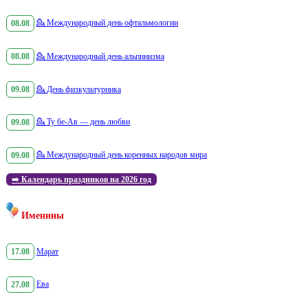
08.08
💁
Международный день офтальмологии
08.08
💁
Международный день альпинизма
09.08
💁
День физкультурника
09.08
💁
Ту бе-Ав — день любви
09.08
💁
Международный день коренных народов мира
➡️
Календарь праздников на 2026 год
Именины
17.08
Марат
27.08
Ева