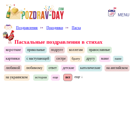
MENU
Поздравления
⤐
Праздники
⤐
Пасха
Пасхальные поздравления в стихах
короткие
прикольные
подруге
коллегам
православные
картинки
с наступающей
сестре
другу
маме
брату
папе
любимой
любимому
ответ
детские
католические
на английском
на украинском
все
еще ↓
история
еще