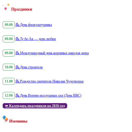
Праздники
09.08
💁
День физкультурника
09.08
💁
Ту бе-Ав — день любви
09.08
💁
Международный день коренных народов мира
10.08
💁
День строителя
11.08
💁
Рождество святителя Николая Чудотворца
12.08
💁
День Военно-воздушных сил (День ВВС)
➡️
Календарь праздников на 2026 год
Именины