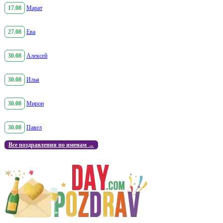
17.08
Марат
27.08
Ева
30.08
Алексей
30.08
Илья
30.08
Мирон
30.08
Павел
Все поздравления по именам →