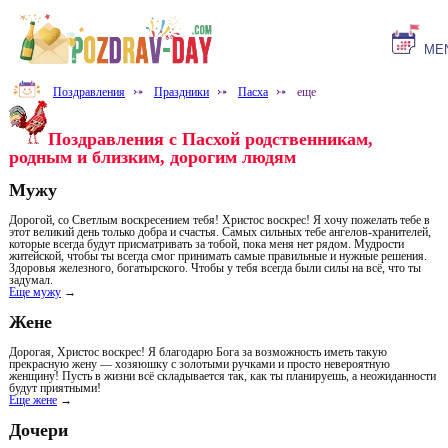
ME
Поздравления
⤐
Праздники
⤐
Пасха
⤐
еще
Поздравления с Пасхой родственникам,
родным и близким, дорогим людям
Мужу
Дорогой, со Светлым воскресением тебя! Христос воскрес! Я хочу пожелать тебе в
этот великий день только добра и счастья. Самых сильных тебе ангелов-хранителей,
которые всегда будут присматривать за тобой, пока меня нет рядом. Мудрости
житейской, чтобы ты всегда смог принимать самые правильные и нужные решения.
Здоровья железного, богатырского. Чтобы у тебя всегда были силы на всё, что ты
задумал.
Еще мужу
→
Жене
Дорогая, Христос воскрес! Я благодарю Бога за возможность иметь такую
прекрасную жену — хозяюшку с золотыми ручками и просто невероятную
женщину! Пусть в жизни всё складывается так, как ты планируешь, а неожиданности
будут приятными!
Еще жене
→
Дочери