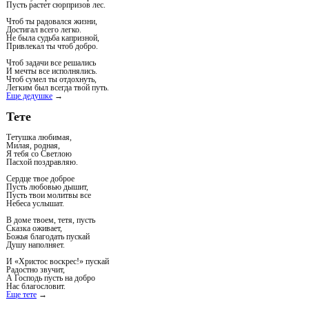
Пусть растет сюрпризов лес.
Чтоб ты радовался жизни,
Достигал всего легко.
Не была судьба капризной,
Привлекал ты чтоб добро.
Чтоб задачи все решались
И мечты все исполнялись.
Чтоб сумел ты отдохнуть,
Легким был всегда твой путь.
Еще дедушке
→
Тете
Тетушка любимая,
Милая, родная,
Я тебя со Светлою
Пасхой поздравляю.
Сердце твое доброе
Пусть любовью дышит,
Пусть твои молитвы все
Небеса услышат.
В доме твоем, тетя, пусть
Сказка оживает,
Божья благодать пускай
Душу наполняет.
И «Христос воскрес!» пускай
Радостно звучит,
А Господь пусть на добро
Нас благословит.
Еще тете
→