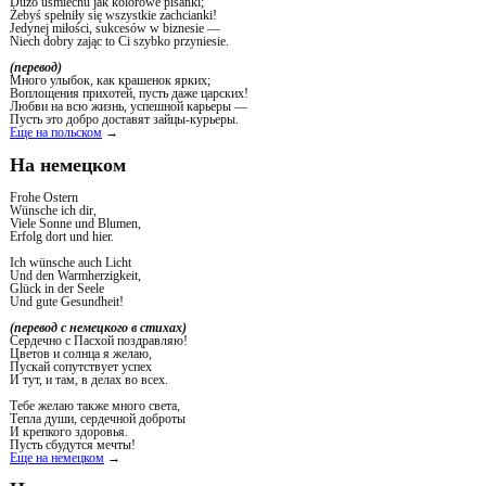
Dużo uśmiechu jak kolorowe pisanki;
Żebyś spełniły się wszystkie zachcianki!
Jedynej miłości, sukcesów w biznesie —
Niech dobry zając to Ci szybko przyniesie.
(перевод)
Много улыбок, как крашенок ярких;
Воплощения прихотей, пусть даже царских!
Любви на всю жизнь, успешной карьеры —
Пусть это добро доставят зайцы-курьеры.
Еще на польском
→
На немецком
Frohe Ostern
Wünsche ich dir,
Viele Sonne und Blumen,
Erfolg dort und hier.
Ich wünsche auch Licht
Und den Warmherzigkeit,
Glück in der Seele
Und gute Gesundheit!
(перевод с немецкого в стихах)
Сердечно с Пасхой поздравляю!
Цветов и солнца я желаю,
Пускай сопутствует успех
И тут, и там, в делах во всех.
Тебе желаю также много света,
Тепла души, сердечной доброты
И крепкого здоровья.
Пусть сбудутся мечты!
Еще на немецком
→