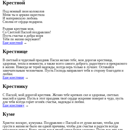
Крестной
Под нежный звон колоколов
Меня ты в церкви окрестила
И материнскую любовь
Сполна от сердца подарила.
Родная крестная моя,
Со Светлой Пасхой поздравляю!
Пусть счастья и добра моря
Тебя по жизни окружают!
Еще крестной
→
Крестнице
В светлый и чудесный праздник Пасхи желаю тебе, моя дорогая крестница,
здоровья, тепла и нежности, а также всего самого доброго, радостного и прекрасного
в жизни. Никогда не теряй надежды, всегда верь только в лучшее. Оставайся
замечательным человечком. Пусть Господь направляет тебя в сторону благодати и
любви.
Еще крестнице
→
Крестнику
С Пасхой, мой дорогой крестник. Желаю тебе крепких сил и здоровья, светлых
мыслей и удачи. Пусть в этот праздник твоё сердце искренне поверит в чудо, пусть
для тебя всегда горит огонёк счастья, надежды и любви.
Еще крестнику
→
Куме
Христос воскрес, кумушка. Поздравляю с Пасхой и от души желаю, чтобы для
грусти в жизни не было ни одной причины, чтобы для счастья и радости всегда
находился повод. Кума, пусть все в твоей семье будут здоровы. Пусть все дни для