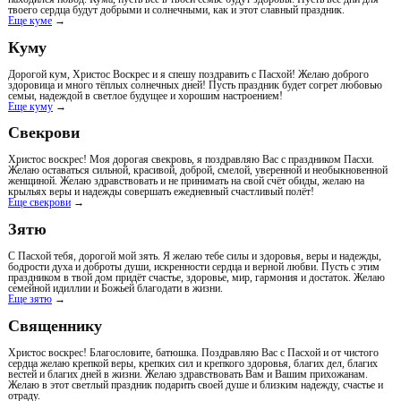
твоего сердца будут добрыми и солнечными, как и этот славный праздник.
Еще куме
→
Куму
Дорогой кум, Христос Воскрес и я спешу поздравить с Пасхой! Желаю доброго
здоровица и много тёплых солнечных дней! Пусть праздник будет согрет любовью
семьи, надеждой в светлое будущее и хорошим настроением!
Еще куму
→
Свекрови
Христос воскрес! Моя дорогая свекровь, я поздравляю Вас с праздником Пасхи.
Желаю оставаться сильной, красивой, доброй, смелой, уверенной и необыкновенной
женщиной. Желаю здравствовать и не принимать на свой счёт обиды, желаю на
крыльях веры и надежды совершать ежедневный счастливый полёт!
Еще свекрови
→
Зятю
С Пасхой тебя, дорогой мой зять. Я желаю тебе силы и здоровья, веры и надежды,
бодрости духа и доброты души, искренности сердца и верной любви. Пусть с этим
праздником в твой дом придёт счастье, здоровье, мир, гармония и достаток. Желаю
семейной идиллии и Божьей благодати в жизни.
Еще зятю
→
Священнику
Христос воскрес! Благословите, батюшка. Поздравляю Вас с Пасхой и от чистого
сердца желаю крепкой веры, крепких сил и крепкого здоровья, благих дел, благих
вестей и благих дней в жизни. Желаю здравствовать Вам и Вашим прихожанам.
Желаю в этот светлый праздник подарить своей душе и близким надежду, счастье и
отраду.