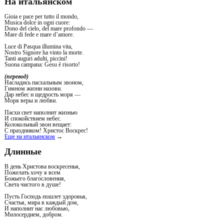
На итальянском
Gioia e pace per tutto il mondo,
Musica dolce in ogni cuore:
Dono del cielo, del mare profondo —
Mare di fede e mare d’amore.
Luce di Pasqua illumina vita,
Nostro Signore ha vinto la morte.
Tanti auguri adulti, piccini!
Suona campana: Gesu è risorto!
(перевод)
Насладись пасхальным звоном,
Гимном жизни назови.
Дар небес и щедрость моря —
Моря веры и любви.
Пасхи свет наполнит жизнью
И спокойствием небес.
Колокольный звон вещает:
С праздником! Христос Воскрес!
Еще на итальянском
→
Длинные
В день Христова воскресенья,
Пожелать хочу я всем
Божьего благословения,
Света чистого в душе!
Пусть Господь пошлет здоровья,
Счастья, мира в каждый дом,
И наполнит нас любовью,
Милосердием, добром.