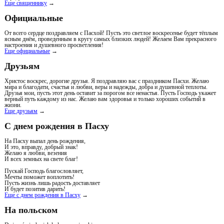
Еще священнику
→
Официальные
От всего сердце поздравляем с Пасхой! Пусть это светлое воскресенье будет тёплым
ясным днём, проведенным в кругу самых близких людей! Желаем Вам прекрасного
настроения и душевного просветления!
Еще официальные
→
Друзьям
Христос воскрес, дорогие друзья. Я поздравляю вас с праздником Пасхи. Желаю
мира и благодати, счастья и любви, веры и надежды, добра и душевной теплоты.
Друзья мои, пусть этот день оставит за порогом все ненастья. Пусть Господь укажет
верный путь каждому из нас. Желаю вам здоровья и только хороших событий в
жизни.
Еще друзьям
→
С днем рождения в Пасху
На Пасху выпал день рождения,
И это, вправду, добрый знак!
Желаю я любви, везения
И всех земных на свете благ!
Пускай Господь благословляет,
Мечты поможет воплотить!
Пусть жизнь лишь радость доставляет
И будет позитив дарить!
Еще с днем рождения в Пасху
→
На польском