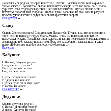
Доченька моя родная, поздравляю тебя с Пасхой! Пускай в жизни тебя окружает
только счастье. Пускай твой святой покровитель всегда несет над тобой зонт, чтобы
укрывать тебя от дождей горестей и жизненных ненастий. Пускай любые беды и
несчастья обходят тебя стороной. Порхай яркой бабочкой по этой жизни, радуйся,
получай удовольствие и радуй всех своей красотой и добром.
Еще дочери
→
Сыну
Сынок, Христос воскрес! С праздником Пасхи тебя. Пускай всё, что происходит в
твоей жизни, приносит только благо. Желаю, чтобы ты никогда и ни в чём не
испытывал нужды. Пускай все твои надежды и чаяния непременно оправдываются, а
люди всегда тебя слышат и понимают. Будь всегда добрым и сдержанным, всегда
помогай ближним, и добро вернется тебе бумерангом.
Еще сыну
→
Бабушке
С Пасхой, бабушка родная,
Поздравляю в этот час!
Всей душой тебе желаю
Сил, энергии запас!
Пусть Господь тебя хранит
И здоровьица пошлет!
Пусть в душе лишь мир царит
И гармония живет!
Еще бабушке
→
Дедушке
Милый дедушка, родной,
С Пасхой светлой и святой!
Я скажу: Христос Воскрес!