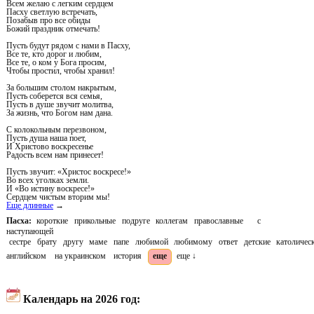
Всем желаю с легким сердцем
Пасху светлую встречать,
Позабыв про все обиды
Божий праздник отмечать!
Пусть будут рядом с нами в Пасху,
Все те, кто дорог и любим,
Все те, о ком у Бога просим,
Чтобы простил, чтобы хранил!
За большим столом накрытым,
Пусть соберется вся семья,
Пусть в душе звучит молитва,
За жизнь, что Богом нам дана.
С колокольным перезвоном,
Пусть душа наша поет,
И Христово воскресенье
Радость всем нам принесет!
Пусть звучит: «Христос воскресе!»
Во всех уголках земли.
И «Во истину воскресе!»
Сердцем чистым вторим мы!
Еще длинные
→
Пасха:
короткие
прикольные
подруге
коллегам
православные
с
наступающей
сестре
брату
другу
маме
папе
любимой
любимому
ответ
детские
католичес
английском
на украинском
история
еще
еще ↓
Календарь на 2026 год: