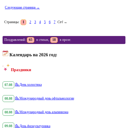
Следующая страница →
Страницы:
1
2
3
4
5
6
7
Ctrl
→
Поздравлений:
65
в стихах,
18
в прозе.
Календарь на 2026 год:
Праздники
07.08
💁
День холостяка
08.08
💁
Международный день офтальмологии
08.08
💁
Международный день альпинизма
09.08
💁
День физкультурника