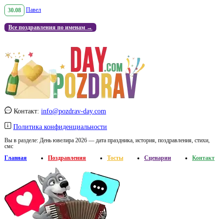
30.08
Павел
Все поздравления по именам →
Контакт:
info@pozdrav-day.com
Политика конфиденциальности
Вы в разделе:
День ювелира 2026 — дата праздника, история, поздравления, стихи,
смс
Главная
Поздравления
Тосты
Сценарии
Контакт