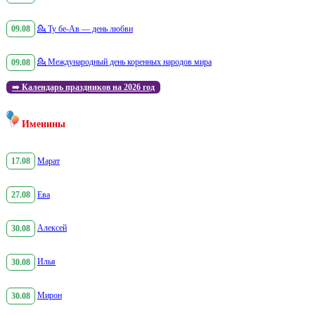
09.08
💁
Ту бе-Ав — день любви
09.08
💁
Международный день коренных народов мира
➡️
Календарь праздников на 2026 год
Именины
17.08
Марат
27.08
Ева
30.08
Алексей
30.08
Илья
30.08
Мирон