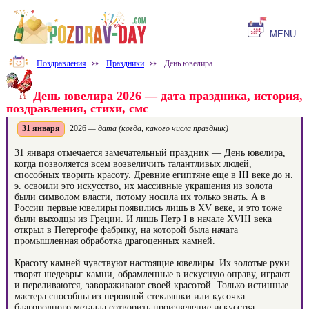
MENU
Поздравления
⤐
Праздники
⤐
День ювелира
День ювелира 2026 — дата праздника, история,
поздравления, стихи, смс
31 января
2026
— дата (когда, какого числа праздник)
31 января отмечается замечательный праздник — День ювелира,
когда позволяется всем возвеличить талантливых людей,
способных творить красоту. Древние египтяне еще в III веке до н.
э. освоили это искусство, их массивные украшения из золота
были символом власти, потому носила их только знать. А в
России первые ювелиры появились лишь в XV веке, и это тоже
были выходцы из Греции. И лишь Петр I в начале XVIII века
открыл в Петергофе фабрику, на которой была начата
промышленная обработка драгоценных камней.
Красоту камней чувствуют настоящие ювелиры. Их золотые руки
творят шедевры: камни, обрамленные в искусную оправу, играют
и переливаются, завораживают своей красотой. Только истинные
мастера способны из неровной стекляшки или кусочка
благородного металла сотворить произведение искусства.