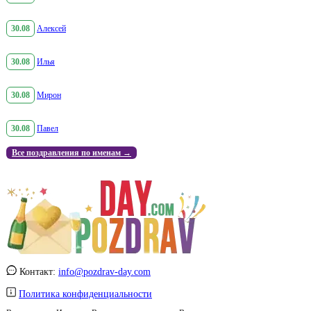
30.08
Алексей
30.08
Илья
30.08
Мирон
30.08
Павел
Все поздравления по именам →
Контакт:
info@pozdrav-day.com
Политика конфиденциальности