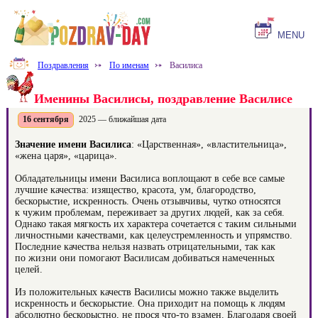
MENU
Поздравления
⤐
По именам
⤐
Василиса
Именины Василисы, поздравление Василисе
16 сентября
2025 — ближайшая дата
Значение имени Василиса
: «Царственная», «властительница»,
«жена царя», «царица».
Обладательницы имени Василиса воплощают в себе все самые
лучшие качества: изящество, красота, ум, благородство,
бескорыстие, искренность. Очень отзывчивы, чутко относятся
к чужим проблемам, переживает за других людей, как за себя.
Однако такая мягкость их характера сочетается с таким сильными
личностными качествами, как целеустремленность и упрямство.
Последние качества нельзя назвать отрицательными, так как
по жизни они помогают Василисам добиваться намеченных
целей.
Из положительных качеств Василисы можно также выделить
искренность и бескорыстие. Она приходит на помощь к людям
абсолютно бескорыстно, не прося что-то взамен. Благодаря своей