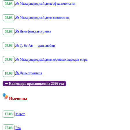
08.08
💁
Международный день офтальмологии
08.08
💁
Международный день альпинизма
09.08
💁
День физкультурника
09.08
💁
Ту бе-Ав — день любви
09.08
💁
Международный день коренных народов мира
10.08
💁
День строителя
➡️
Календарь праздников на 2026 год
Именины
17.08
Марат
27.08
Ева